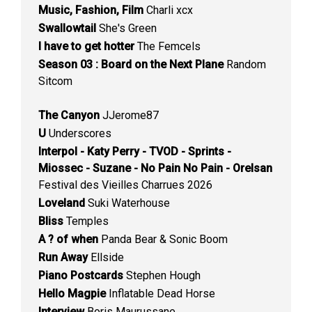
Music, Fashion, Film
Charli xcx
Swallowtail
She's Green
I have to get hotter
The Femcels
Season 03 : Board on the Next Plane
Random
Sitcom
The Canyon
JJerome87
U
Underscores
Interpol - Katy Perry - TVOD - Sprints -
Miossec - Suzane - No Pain No Pain - Orelsan
Festival des Vieilles Charrues 2026
Loveland
Suki Waterhouse
Bliss
Temples
A ? of when
Panda Bear & Sonic Boom
Run Away
Ellside
Piano Postcards
Stephen Hough
Hello Magpie
Inflatable Dead Horse
Interview
Boris Maurussane