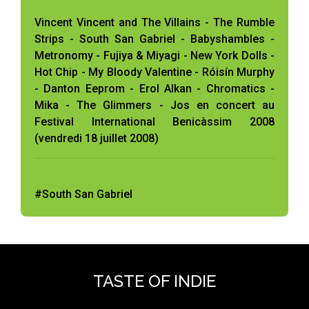
Vincent Vincent and The Villains - The Rumble
Strips - South San Gabriel - Babyshambles -
Metronomy - Fujiya & Miyagi - New York Dolls -
Hot Chip - My Bloody Valentine - Róisín Murphy
- Danton Eeprom - Erol Alkan - Chromatics -
Mika - The Glimmers - Jos en concert au
Festival International Benicàssim 2008
(vendredi 18 juillet 2008)
#South San Gabriel
TASTE OF INDIE