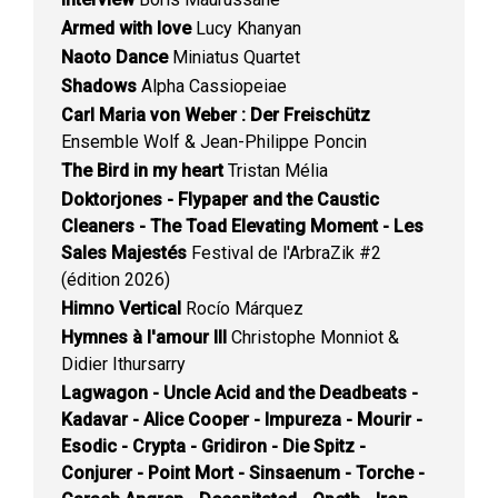
Armed with love
Lucy Khanyan
Naoto Dance
Miniatus Quartet
Shadows
Alpha Cassiopeiae
Carl Maria von Weber : Der Freischütz
Ensemble Wolf & Jean-Philippe Poncin
The Bird in my heart
Tristan Mélia
Doktorjones - Flypaper and the Caustic
Cleaners - The Toad Elevating Moment - Les
Sales Majestés
Festival de l'ArbraZik #2
(édition 2026)
Himno Vertical
Rocío Márquez
Hymnes à l'amour III
Christophe Monniot &
Didier Ithursarry
Lagwagon - Uncle Acid and the Deadbeats -
Kadavar - Alice Cooper - Impureza - Mourir -
Esodic - Crypta - Gridiron - Die Spitz -
Conjurer - Point Mort - Sinsaenum - Torche -