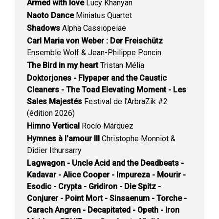
Armed with love
Lucy Khanyan
Naoto Dance
Miniatus Quartet
Shadows
Alpha Cassiopeiae
Carl Maria von Weber : Der Freischütz
Ensemble Wolf & Jean-Philippe Poncin
The Bird in my heart
Tristan Mélia
Doktorjones - Flypaper and the Caustic
Cleaners - The Toad Elevating Moment - Les
Sales Majestés
Festival de l'ArbraZik #2
(édition 2026)
Himno Vertical
Rocío Márquez
Hymnes à l'amour III
Christophe Monniot &
Didier Ithursarry
Lagwagon - Uncle Acid and the Deadbeats -
Kadavar - Alice Cooper - Impureza - Mourir -
Esodic - Crypta - Gridiron - Die Spitz -
Conjurer - Point Mort - Sinsaenum - Torche -
Carach Angren - Decapitated - Opeth - Iron