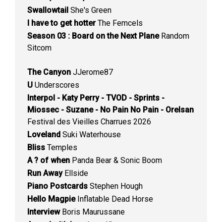
Swallowtail
She's Green
I have to get hotter
The Femcels
Season 03 : Board on the Next Plane
Random
Sitcom
The Canyon
JJerome87
U
Underscores
Interpol - Katy Perry - TVOD - Sprints -
Miossec - Suzane - No Pain No Pain - Orelsan
Festival des Vieilles Charrues 2026
Loveland
Suki Waterhouse
Bliss
Temples
A ? of when
Panda Bear & Sonic Boom
Run Away
Ellside
Piano Postcards
Stephen Hough
Hello Magpie
Inflatable Dead Horse
Interview
Boris Maurussane