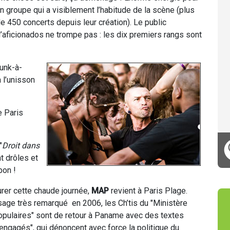
n groupe qui a visiblement l’habitude de la scène (plus
e 450 concerts depuis leur création). Le public
’aficionados ne trompe pas : les dix premiers rangs sont
punk-à-
 l’unisson
e Paris
"
Droit dans
nt drôles et
bon !
turer cette chaude journée,
MAP
revient à Paris Plage.
sage très remarqué en 2006, les Ch’tis du "Ministère
opulaires" sont de retour à Paname avec des textes
engagés", qui dénoncent avec force la politique du