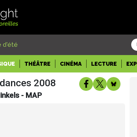
 d'été
SIQUE
THÉÂTRE
CINÉMA
LECTURE
EX
ndances 2008
inkels - MAP