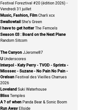
Festival Foreztival #20 (édition 2026) -
Vendredi 31 juillet
Music, Fashion, Film
Charli xcx
Swallowtail
She's Green
I have to get hotter
The Femcels
Season 03 : Board on the Next Plane
Random Sitcom
The Canyon
JJerome87
U
Underscores
Interpol - Katy Perry - TVOD - Sprints -
Miossec - Suzane - No Pain No Pain -
Orelsan
Festival des Vieilles Charrues
2026
Loveland
Suki Waterhouse
Bliss
Temples
A ? of when
Panda Bear & Sonic Boom
Run Away
Ellside