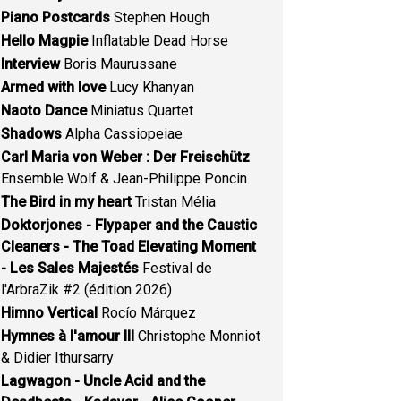
Piano Postcards
Stephen Hough
Hello Magpie
Inflatable Dead Horse
Interview
Boris Maurussane
Armed with love
Lucy Khanyan
Naoto Dance
Miniatus Quartet
Shadows
Alpha Cassiopeiae
Carl Maria von Weber : Der Freischütz
Ensemble Wolf & Jean-Philippe Poncin
The Bird in my heart
Tristan Mélia
Doktorjones - Flypaper and the Caustic
Cleaners - The Toad Elevating Moment
- Les Sales Majestés
Festival de
l'ArbraZik #2 (édition 2026)
Himno Vertical
Rocío Márquez
Hymnes à l'amour III
Christophe Monniot
& Didier Ithursarry
Lagwagon - Uncle Acid and the