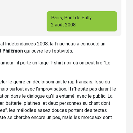
Paris, Pont de Sully
2 août 2008
val Indétendances 2008, la Fnac nous a concocté un
st
Philémon
qui ouvre les festivités.
mour : il porte un large T-shirt noir où on peut lire "Le
veler le genre en décloisonnant le rap français. Issu du
ais surtout avec l’improvisation. Il n’hésite pas durant le
ration dans le dialogue qu’il a entamé avec le public. La
ier, batterie, platines et deux personnes au chant dont
es", les mélodies assez douces portent des textes
tiste se cherche encore un peu, mais les morceaux sont