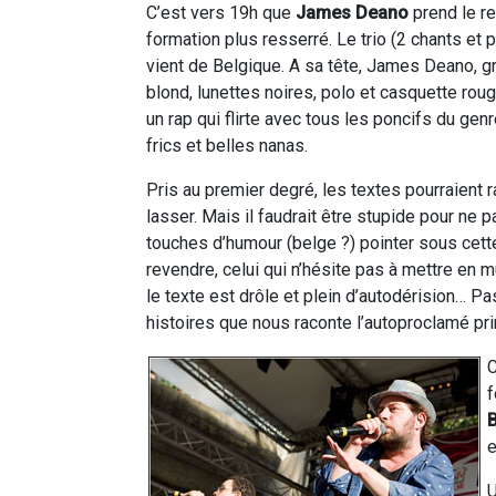
C’est vers 19h que
James Deano
prend le re
formation plus resserré. Le trio (2 chants et p
vient de Belgique. A sa tête, James Deano, gr
blond, lunettes noires, polo et casquette rou
un rap qui flirte avec tous les poncifs du genr
frics et belles nanas.
Pris au premier degré, les textes pourraient
lasser. Mais il faudrait être stupide pour ne p
touches d’humour (belge ?) pointer sous cette 
revendre, celui qui n’hésite pas à mettre en 
le texte est drôle et plein d’autodérision… Pa
histoires que nous raconte l’autoproclamé pr
C
f
e
U