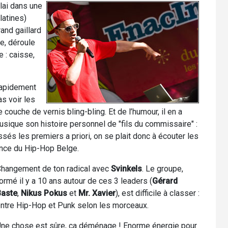
lai dans une
latines)
and gaillard
ge, déroule
e : caisse,
 rapidement
as voir les
couche de vernis bling-bling. Et de l’humour, il en a
musique son histoire personnel de "fils du commissaire" :
ssés les premiers a priori, on se plait donc à écouter les
ince du Hip-Hop Belge.
hangement de ton radical avec
Svinkels
. Le groupe,
ormé il y a 10 ans autour de ces 3 leaders (
Gérard
Baste
,
Nikus Pokus
et
Mr. Xavier
), est difficile à classer :
ntre Hip-Hop et Punk selon les morceaux.
ne chose est sûre, ça déménage ! Enorme énergie pour