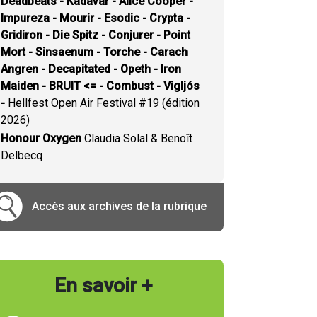
Deadbeats - Kadavar - Alice Cooper -
Impureza - Mourir - Esodic - Crypta -
Gridiron - Die Spitz - Conjurer - Point
Mort - Sinsaenum - Torche - Carach
Angren - Decapitated - Opeth - Iron
Maiden - BRUIT <= - Combust - Vigljós
-
Hellfest Open Air Festival #19 (édition
2026)
Honour Oxygen
Claudia Solal & Benoît
Delbecq
Accès aux archives de la rubrique
En savoir +