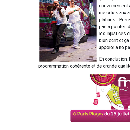
gouvernement a
mélodies aux ac
platines... Pr
pas à pointer 
les injustices 
bien écrit et ç
appeler à ne pa
En conclusion,
programmation cohérente et de grande qualit