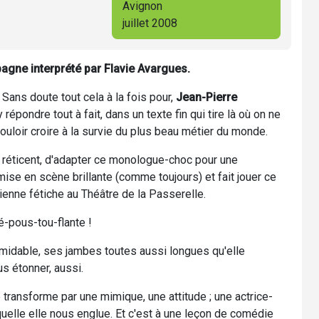
Avignon
juillet 2008
gne interprété par Flavie Avargues.
 Sans doute tout cela à la fois pour,
Jean-Pierre
répondre tout à fait, dans un texte fin qui tire là où on ne
ouloir croire à la survie du plus beau métier du monde.
rd réticent, d'adapter ce monologue-choc pour une
ise en scène brillante (comme toujours) et fait jouer ce
enne fétiche au Théâtre de la Passerelle.
é-pous-tou-flante !
midable, ses jambes toutes aussi longues qu'elle
s étonner, aussi.
transforme par une mimique, une attitude ; une actrice-
quelle elle nous englue. Et c'est à une leçon de comédie