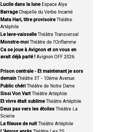
Lucile dans la lune
Espace Alya
Barrage
Chapelle du Verbe Incarné
Mata Hari, titre provisoire
Théâtre
Artéphile
Le lave-vaisselle
Théâtre Transversal
Monstre-moi
Théâtre de l'Oriflamme
Ca se joue à Avignon et on vous en
avait déjà parlé !
Avignon OFF 2026
Prison centrale - Et maintenant je sors
demain
Théâtre 3T - 10ème Avenue
Public chéri
Théâtre de Notre Dame
Sissi Von Vart
Théâtre Artéphile
Et vivre était sublime
Théâtre Artéphile
Deux pas vers les étoiles
Théâtre La
Scierie
La fileuse de nuit
Théâtre Artéphile
L'Amour après
Théâtre Les 3S