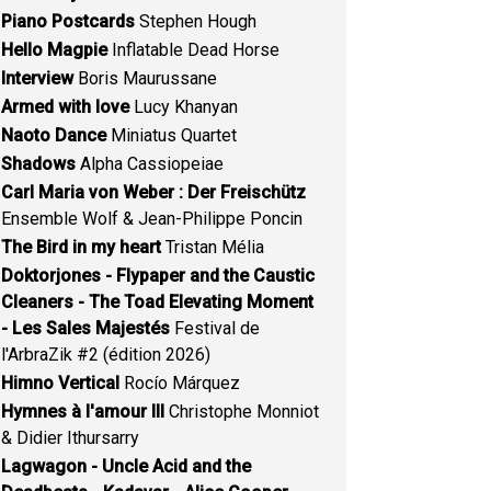
Piano Postcards
Stephen Hough
Hello Magpie
Inflatable Dead Horse
Interview
Boris Maurussane
Armed with love
Lucy Khanyan
Naoto Dance
Miniatus Quartet
Shadows
Alpha Cassiopeiae
Carl Maria von Weber : Der Freischütz
Ensemble Wolf & Jean-Philippe Poncin
The Bird in my heart
Tristan Mélia
Doktorjones - Flypaper and the Caustic
Cleaners - The Toad Elevating Moment
- Les Sales Majestés
Festival de
l'ArbraZik #2 (édition 2026)
Himno Vertical
Rocío Márquez
Hymnes à l'amour III
Christophe Monniot
& Didier Ithursarry
Lagwagon - Uncle Acid and the