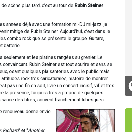
de scène plus tard, c’est au tour de
Rubin Steiner
ues années déjà avec une formation mi-DJ mi-jazz, je
enir mitigé de Rubin Steiner. Aujourd’hui, c’est dans le
des combo rock que se présente le groupe. Guitare,
t batterie.
s seulement et les platines rangées au grenier. Le
ès convaincant. Rubin Steiner est tout sourire et sans se
eux, osant quelques plaisanteries avec le public mais
attitudes rock très caricaturales, histoire de montrer
’est pas une fin en soit, livre un concert incisif, vif et très
gré la présence, toujours très à propos de quelques
uissance des titres, souvent franchement tubesques.
le renouveau donne envie
s Richard
" et "
Another