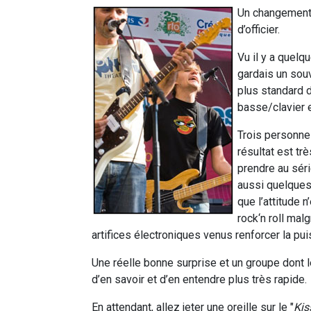
Un changement 
d’officier.
Vu il y a quelq
gardais un souv
plus standard 
basse/clavier e
Trois personne
résultat est tr
prendre au séri
aussi quelques 
que l’attitude n
rock‘n roll mal
artifices électroniques venus renforcer la p
Une réelle bonne surprise et un groupe dont 
d’en savoir et d’en entendre plus très rapide.
En attendant, allez jeter une oreille sur le "
Kis