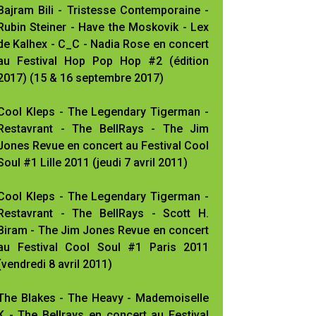
Bajram Bili - Tristesse Contemporaine -
Rubin Steiner - Have the Moskovik - Lex
de Kalhex - C_C - Nadia Rose en concert
au Festival Hop Pop Hop #2 (édition
2017) (15 & 16 septembre 2017)
Cool Kleps - The Legendary Tigerman -
Restavrant - The BellRays - The Jim
Jones Revue en concert au Festival Cool
Soul #1 Lille 2011 (jeudi 7 avril 2011)
Cool Kleps - The Legendary Tigerman -
Restavrant - The BellRays - Scott H.
Biram - The Jim Jones Revue en concert
au Festival Cool Soul #1 Paris 2011
(vendredi 8 avril 2011)
The Blakes - The Heavy - Mademoiselle
K - The Bellrays en concert au Festival