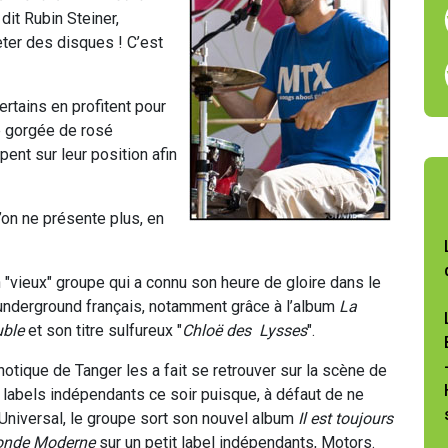
dit Rubin Steiner,
ter des disques ! C’est
rtains en profitent pour
ne gorgée de rosé
ent sur leur position afin
’on ne présente plus, en
n "vieux" groupe qui a connu son heure de gloire dans le
 underground français, notamment grâce à l’album
La
uble
et son titre sulfureux "
Chloë des Lysses
".
otique de Tanger les a fait se retrouver sur la scène de
 labels indépendants ce soir puisque, à défaut de ne
 Universal, le groupe sort son nouvel album
Il est toujours
onde Moderne
sur un petit label indépendants, Motors.