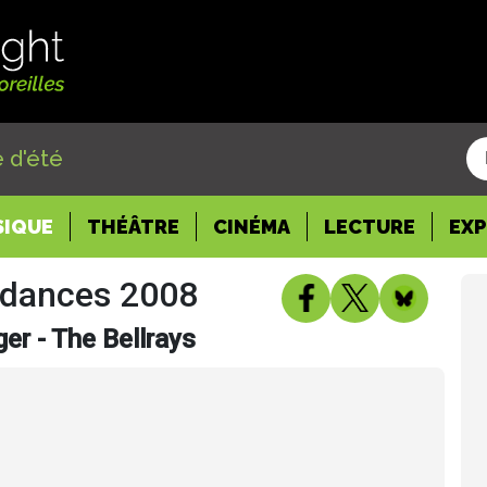
 d'été
SIQUE
THÉÂTRE
CINÉMA
LECTURE
EX
ndances 2008
er - The Bellrays