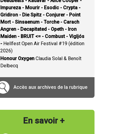
Deadbeats - Kadavar - Alice Cooper -
Impureza - Mourir - Esodic - Crypta -
Gridiron - Die Spitz - Conjurer - Point
Mort - Sinsaenum - Torche - Carach
Angren - Decapitated - Opeth - Iron
Maiden - BRUIT <= - Combust - Vigljós
-
Hellfest Open Air Festival #19 (édition
2026)
Honour Oxygen
Claudia Solal & Benoît
Delbecq
Accès aux archives de la rubrique
En savoir +