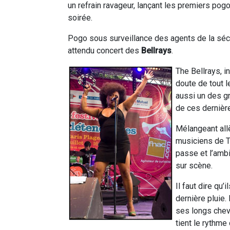
un refrain ravageur, lançant les premiers pogo
soirée.
Pogo sous surveillance des agents de la sécu
attendu concert des
Bellrays
.
The Bellrays, i
doute de tout l
aussi un des gr
de ces dernièr
Mélangeant allè
musiciens de Th
passe et l’ambi
sur scène.
Il faut dire qu
dernière pluie.
ses longs che
tient le rythme