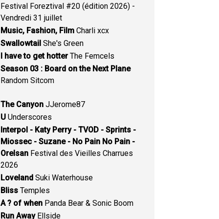
Festival Foreztival #20 (édition 2026) -
Vendredi 31 juillet
Music, Fashion, Film
Charli xcx
Swallowtail
She's Green
I have to get hotter
The Femcels
Season 03 : Board on the Next Plane
Random Sitcom
The Canyon
JJerome87
U
Underscores
Interpol - Katy Perry - TVOD - Sprints -
Miossec - Suzane - No Pain No Pain -
Orelsan
Festival des Vieilles Charrues
2026
Loveland
Suki Waterhouse
Bliss
Temples
A ? of when
Panda Bear & Sonic Boom
Run Away
Ellside