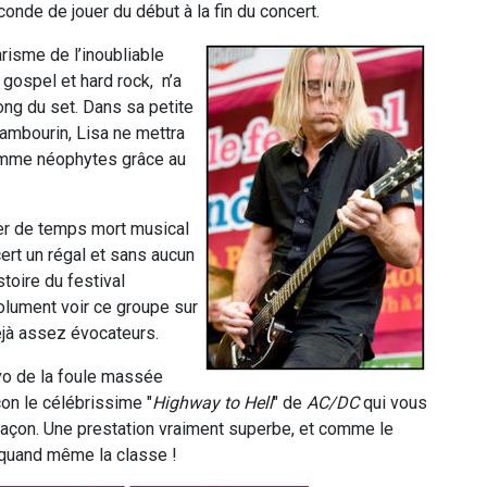
onde de jouer du début à la fin du concert.
arisme de l’inoubliable
 gospel et hard rock, n’a
long du set. Dans sa petite
tambourin, Lisa ne mettra
comme néophytes grâce au
er de temps mort musical
rt un régal et sans aucun
toire du festival
olument voir ce groupe sur
éjà assez évocateurs.
vo de la foule massée
çon le célébrissime "
Highway to Hell
" de
AC/DC
qui vous
 façon. Une prestation vraiment superbe, et comme le
a quand même la classe !