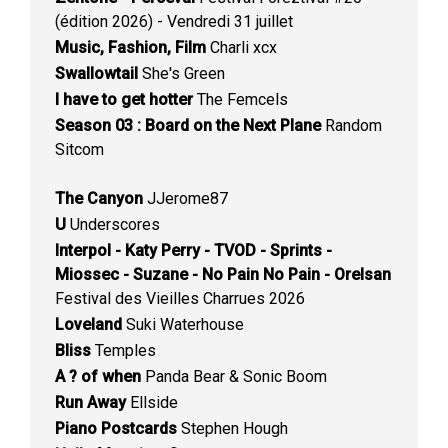
(édition 2026) - Vendredi 31 juillet
Music, Fashion, Film
Charli xcx
Swallowtail
She's Green
I have to get hotter
The Femcels
Season 03 : Board on the Next Plane
Random
Sitcom
The Canyon
JJerome87
U
Underscores
Interpol - Katy Perry - TVOD - Sprints -
Miossec - Suzane - No Pain No Pain - Orelsan
Festival des Vieilles Charrues 2026
Loveland
Suki Waterhouse
Bliss
Temples
A ? of when
Panda Bear & Sonic Boom
Run Away
Ellside
Piano Postcards
Stephen Hough