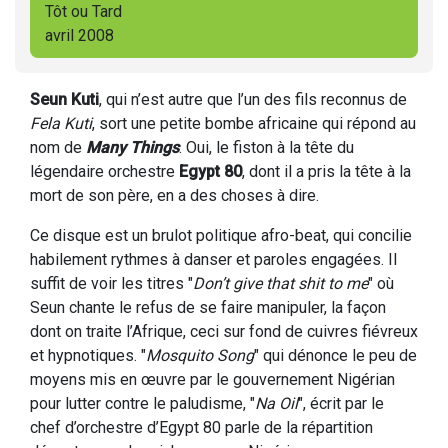
Tôt ou Tard
avril 2008
Seun Kuti
, qui n’est autre que l’un des fils reconnus de
Fela Kuti
, sort une petite bombe africaine qui répond au
nom de
Many Things
. Oui, le fiston à la tête du
légendaire orchestre
Egypt 80
, dont il a pris la tête à la
mort de son père, en a des choses à dire.
Ce disque est un brulot politique afro-beat, qui concilie
habilement rythmes à danser et paroles engagées. Il
suffit de voir les titres "
Don’t give that shit to me
" où
Seun chante le refus de se faire manipuler, la façon
dont on traite l’Afrique, ceci sur fond de cuivres fiévreux
et hypnotiques. "
Mosquito Song
" qui dénonce le peu de
moyens mis en œuvre par le gouvernement Nigérian
pour lutter contre le paludisme, "
Na Oil
", écrit par le
chef d’orchestre d’Egypt 80 parle de la répartition