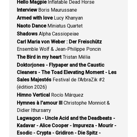
Hello Magpie
Inflatable Dead Horse
Interview
Boris Maurussane
Armed with love
Lucy Khanyan
Naoto Dance
Miniatus Quartet
Shadows
Alpha Cassiopeiae
Carl Maria von Weber : Der Freischütz
Ensemble Wolf & Jean-Philippe Poncin
The Bird in my heart
Tristan Mélia
Doktorjones - Flypaper and the Caustic
Cleaners - The Toad Elevating Moment - Les
Sales Majestés
Festival de l'ArbraZik #2
(édition 2026)
Himno Vertical
Rocío Márquez
Hymnes à l'amour III
Christophe Monniot &
Didier Ithursarry
Lagwagon - Uncle Acid and the Deadbeats -
Kadavar - Alice Cooper - Impureza - Mourir -
Esodic - Crypta - Gridiron - Die Spitz -