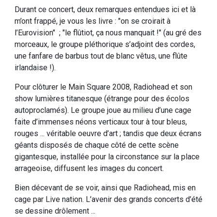
Durant ce concert, deux remarques entendues ici et là
m’ont frappé, je vous les livre : "on se croirait à
l’Eurovision" ; "le flûtiot, ça nous manquait !" (au gré des
morceaux, le groupe pléthorique s’adjoint des cordes,
une fanfare de barbus tout de blanc vêtus, une flûte
irlandaise !).
Pour clôturer le Main Square 2008, Radiohead et son
show lumières titanesque (étrange pour des écolos
autoproclamés). Le groupe joue au milieu d’une cage
faite d’immenses néons verticaux tour à tour bleus,
rouges ... véritable oeuvre d’art ; tandis que deux écrans
géants disposés de chaque côté de cette scène
gigantesque, installée pour la circonstance sur la place
arrageoise, diffusent les images du concert.
Bien décevant de se voir, ainsi que Radiohead, mis en
cage par Live nation. L’avenir des grands concerts d’été
se dessine drôlement ...