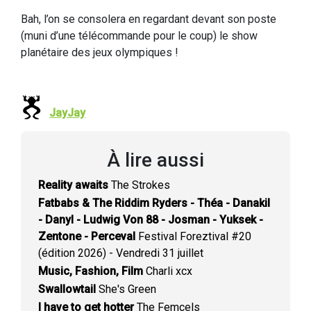
Bah, l’on se consolera en regardant devant son poste
(muni d’une télécommande pour le coup) le show
planétaire des jeux olympiques !
JayJay
À lire aussi
Reality awaits
The Strokes
Fatbabs & The Riddim Ryders - Théa - Danakil
- Danyl - Ludwig Von 88 - Josman - Yuksek -
Zentone - Perceval
Festival Foreztival #20
(édition 2026) - Vendredi 31 juillet
Music, Fashion, Film
Charli xcx
Swallowtail
She's Green
I have to get hotter
The Femcels