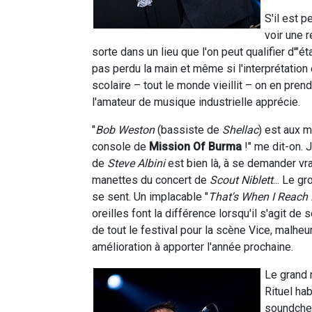
S'il est p
voir une 
sorte dans un lieu que l'on peut qualifier d'"éta
pas perdu la main et même si l'interprétation
scolaire – tout le monde vieillit – on en prend
l'amateur de musique industrielle apprécie.
"
Bob Weston
(bassiste de
Shellac
) est aux m
console de
Mission Of Burma
!" me dit-on. J
de
Steve Albini
est bien là, à se demander vra
manettes du concert de
Scout Niblett
... Le g
se sent. Un implacable "
That's When I Reach 
oreilles font la différence lorsqu'il s'agit de 
de tout le festival pour la scène Vice, malheu
amélioration à apporter l'année prochaine.
Le grand 
Rituel hab
soundchec