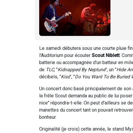
Le samedi débutera sous une courte pluie fine
l'Auditorium pour écouter
Scout Niblett
. Comm
batterie ou accompagnée d'un batteur en milie
de
TLC
, "
Kidnapped By Neptune
", un "
Hide An
décibels, "
Kiss
", "
Do You Want To Be Buried 
Un concert donc basé principalement de son 
la frêle Scout demanda au public de lui poser 
nice" répondra-t-elle. On peut d'ailleurs se d
manettes du concert tant on pouvait retrouver
bonheur.
Originalité (je crois) cette année, le stand 