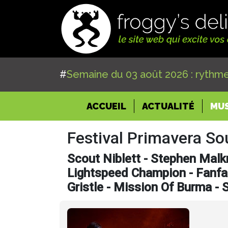
#
Semaine du 03 août 2026 : rythme
(CURRENT)
ACCUEIL
ACTUALITÉ
MU
Festival Primavera S
Scout Niblett - Stephen Malk
Lightspeed Champion - Fanfar
Gristle - Mission Of Burma - 