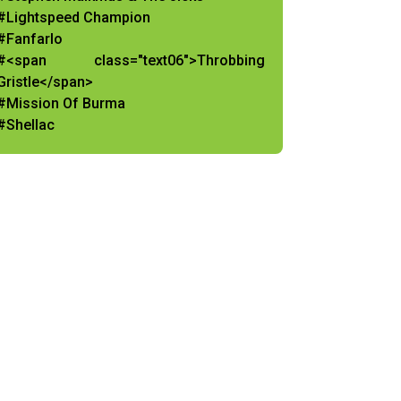
#Lightspeed Champion
#Fanfarlo
#<span class="text06">Throbbing
Gristle</span>
#Mission Of Burma
#Shellac