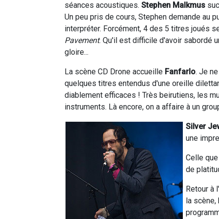
séances acoustiques.
Stephen Malkmus
suc
Un peu pris de cours, Stephen demande au publi
interpréter. Forcément, 4 des 5 titres joués
Pavement
. Qu'il est difficile d'avoir sabor
gloire...
La scène CD Drone accueille
Fanfarlo
. Je n
quelques titres entendus d'une oreille diletta
diablement efficaces ! Très beirutiens, les m
instruments. Là encore, on a affaire à un gro
Silver J
une impre
Celle que
de platit
Retour à 
la scène,
programme