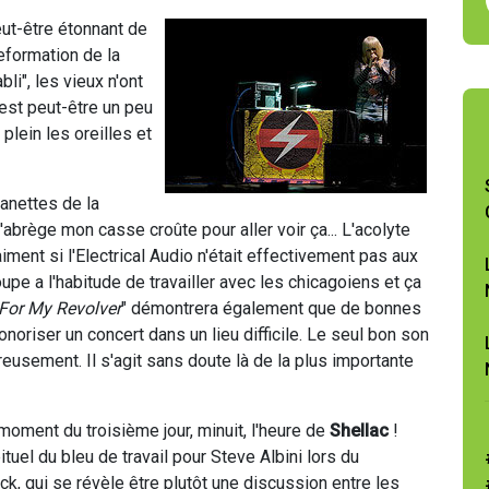
eut-être étonnant de
reformation de la
bli", les vieux n'ont
 est peut-être un peu
 plein les oreilles et
anettes de la
'abrège mon casse croûte pour aller voir ça... L'acolyte
iment si l'Electrical Audio n'était effectivement pas aux
roupe a l'habitude de travailler avec les chicagoiens et ça
For My Revolver
" démontrera également que de bonnes
sonoriser un concert dans un lieu difficile. Le seul bon son
reusement. Il s'agit sans doute là de la plus importante
moment du troisième jour, minuit, l'heure de
Shellac
!
ituel du bleu de travail pour Steve Albini lors du
k, qui se révèle être plutôt une discussion entre les