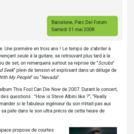
Barcelone, Parc Del Forum
Samedi 31 mai 2008
. Une première en trois ans ! Le temps de s'abriter à
ençant seule à la guitare, se retrouvant plus tard à la
u de set, on remarquera surtout sa reprise de "
Scrubs
"
d Seek
" plein de tension et explosant dans un déluge de
With My People
" ou "
Nevada
".
album This Fool Can Die Now de 2007. Durant le concert,
des questions : "How is Steve Albini like ?", "Really
emander si le fabuleux ingénieur du son n'était pas aux
 sa pate dans le son ultra précis de cette heure de
Myspace propose de courtes