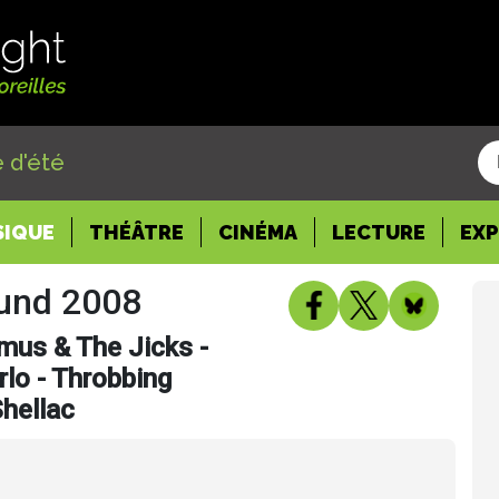
 d'été
SIQUE
THÉÂTRE
CINÉMA
LECTURE
EX
ound 2008
mus & The Jicks -
lo - Throbbing
Shellac