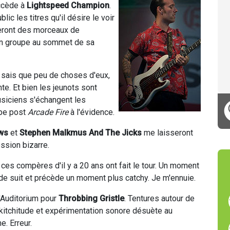
cède à
Lightspeed Champion
.
c les titres qu'il désire le voir
 seront des morceaux de
dé un groupe au sommet de sa
e sais que peu de choses d'eux,
nte. Et bien les jeunots sont
usiciens s'échangent les
upe post
Arcade Fire
à l'évidence.
ews
et
Stephen Malkmus And The Jicks
me laisseront
ssion bizarre.
 ces compères d'il y a 20 ans ont fait le tour. Un moment
ude suit et précède un moment plus catchy. Je m'ennuie.
l'Auditorium pour
Throbbing Gristle
. Tentures autour de
 kitchitude et expérimentation sonore désuète au
. Erreur.