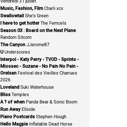
Vendredi 31 juillet
Music, Fashion, Film
Charli xcx
Swallowtail
She's Green
I have to get hotter
The Femcels
Season 03 : Board on the Next Plane
Random Sitcom
The Canyon
JJerome87
U
Underscores
Interpol - Katy Perry - TVOD - Sprints -
Miossec - Suzane - No Pain No Pain -
Orelsan
Festival des Vieilles Charrues
2026
Loveland
Suki Waterhouse
Bliss
Temples
A ? of when
Panda Bear & Sonic Boom
Run Away
Ellside
Piano Postcards
Stephen Hough
Hello Magpie
Inflatable Dead Horse