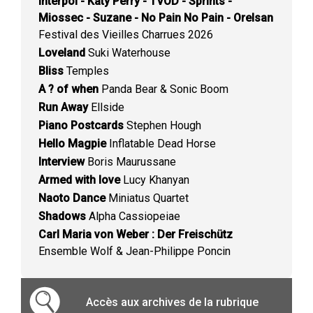
Interpol - Katy Perry - TVOD - Sprints -
Miossec - Suzane - No Pain No Pain - Orelsan
Festival des Vieilles Charrues 2026
Loveland
Suki Waterhouse
Bliss
Temples
A ? of when
Panda Bear & Sonic Boom
Run Away
Ellside
Piano Postcards
Stephen Hough
Hello Magpie
Inflatable Dead Horse
Interview
Boris Maurussane
Armed with love
Lucy Khanyan
Naoto Dance
Miniatus Quartet
Shadows
Alpha Cassiopeiae
Carl Maria von Weber : Der Freischütz
Ensemble Wolf & Jean-Philippe Poncin
Accès aux archives de la rubrique