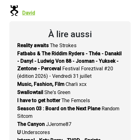
David
À lire aussi
Reality awaits
The Strokes
Fatbabs & The Riddim Ryders - Théa - Danakil
- Danyl - Ludwig Von 88 - Josman - Yuksek -
Zentone - Perceval
Festival Foreztival #20
(édition 2026) - Vendredi 31 juillet
Music, Fashion, Film
Charli xcx
Swallowtail
She's Green
I have to get hotter
The Femcels
Season 03 : Board on the Next Plane
Random
Sitcom
The Canyon
JJerome87
U
Underscores