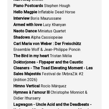
Piano Postcards
Stephen Hough
Hello Magpie
Inflatable Dead Horse
Interview
Boris Maurussane
Armed with love
Lucy Khanyan
Naoto Dance
Miniatus Quartet
Shadows
Alpha Cassiopeiae
Carl Maria von Weber : Der Freischütz
Ensemble Wolf & Jean-Philippe Poncin
The Bird in my heart
Tristan Mélia
Doktorjones - Flypaper and the Caustic
Cleaners - The Toad Elevating Moment - Les
Sales Majestés
Festival de l'ArbraZik #2
(édition 2026)
Himno Vertical
Rocío Márquez
Hymnes à l'amour III
Christophe Monniot &
Didier Ithursarry
Lagwagon - Uncle Acid and the Deadbeats -