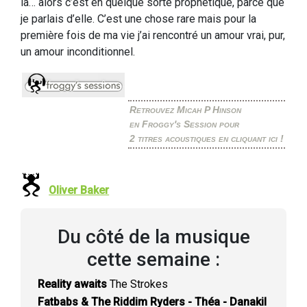
là… alors c’est en quelque sorte prophétique, parce que
je parlais d’elle. C’est une chose rare mais pour la
première fois de ma vie j’ai rencontré un amour vrai, pur,
un amour inconditionnel.
Retrouvez Micah P Hinson
en Froggy's Session pour
2 titres acoustiques en cliquant ici !
Oliver Baker
Du côté de la musique
cette semaine :
Reality awaits
The Strokes
Fatbabs & The Riddim Ryders - Théa - Danakil