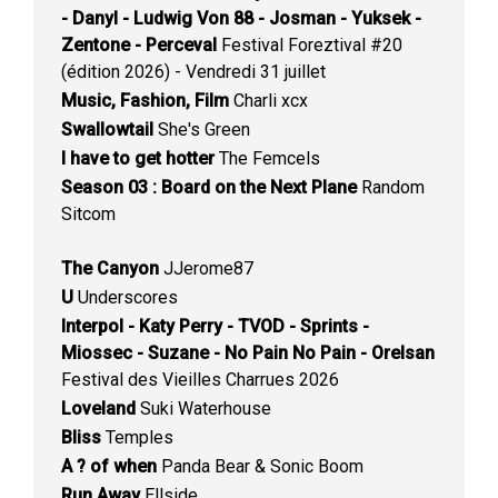
- Danyl - Ludwig Von 88 - Josman - Yuksek -
Zentone - Perceval
Festival Foreztival #20
(édition 2026) - Vendredi 31 juillet
Music, Fashion, Film
Charli xcx
Swallowtail
She's Green
I have to get hotter
The Femcels
Season 03 : Board on the Next Plane
Random
Sitcom
The Canyon
JJerome87
U
Underscores
Interpol - Katy Perry - TVOD - Sprints -
Miossec - Suzane - No Pain No Pain - Orelsan
Festival des Vieilles Charrues 2026
Loveland
Suki Waterhouse
Bliss
Temples
A ? of when
Panda Bear & Sonic Boom
Run Away
Ellside