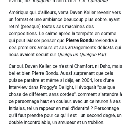
évolue, de "
Indigène
" à son exil à "
L.A. Californie
".
Amérique qui, d'ailleurs, verra Daven Keller revenir vers
un format et une ambiance beaucoup plus sobre, ayant
retiré (presque) toutes ses machines des
compositions. Le calme après la tempête en somme
qui peut laisser penser que
Pierre Bondu
reviendra à
ses premiers amours et ses arrangements délicats qui
nous avaient séduit sur
Quelqu'un Quelque Part
.
Car oui, Daven Keller, ce n'est ni Chamfort, ni Daho, mais
bel et bien Pierre Bondu. Aussi surprenant que cela
puisse paraître et même si déjà, en 2004, lors d'une
interview dans Froggy's Delight, il évoquait "quelque
chose de différent, sans cordes", comment s'attendre à
ce personnage haut en couleur, avec un ceinturon à ses
initiales, tel un rappeur en mal d'identité ? Personnage
qu'il faut prendre pour ce qu'il est… un second degré, un
double incontrôlable, un amuseur et un trublion.