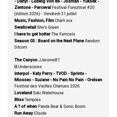
- Danyl - Ludwig Von 88 - Josman - Yuksek -
Zentone - Perceval
Festival Foreztival #20
(édition 2026) - Vendredi 31 juillet
Music, Fashion, Film
Charli xcx
Swallowtail
She's Green
I have to get hotter
The Femcels
Season 03 : Board on the Next Plane
Random
Sitcom
The Canyon
JJerome87
U
Underscores
Interpol - Katy Perry - TVOD - Sprints -
Miossec - Suzane - No Pain No Pain - Orelsan
Festival des Vieilles Charrues 2026
Loveland
Suki Waterhouse
Bliss
Temples
A ? of when
Panda Bear & Sonic Boom
Run Away
Ellside