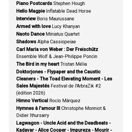
Piano Postcards
Stephen Hough
Hello Magpie
Inflatable Dead Horse
Interview
Boris Maurussane
Armed with love
Lucy Khanyan
Naoto Dance
Miniatus Quartet
Shadows
Alpha Cassiopeiae
Carl Maria von Weber : Der Freischütz
Ensemble Wolf & Jean-Philippe Poncin
The Bird in my heart
Tristan Mélia
Doktorjones - Flypaper and the Caustic
Cleaners - The Toad Elevating Moment - Les
Sales Majestés
Festival de l'ArbraZik #2
(édition 2026)
Himno Vertical
Rocío Márquez
Hymnes à l'amour III
Christophe Monniot &
Didier Ithursarry
Lagwagon - Uncle Acid and the Deadbeats -
Kadavar - Alice Cooper - Impureza - Mourir -