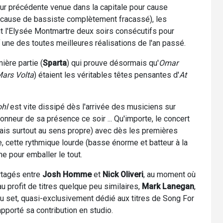
eur précédente venue dans la capitale pour cause
ur cause de bassiste complètement fracassé), les
t l'Elysée Montmartre deux soirs consécutifs pour
, une des toutes meilleures réalisations de l'an passé.
ière partie (
Sparta
) qui prouve désormais qu'
Omar
ars Volta
) étaient les véritables têtes pensantes d'
At
ohl
est vite dissipé dès l'arrivée des musiciens sur
honneur de sa présence ce soir ... Qu'importe, le concert
is surtout au sens propre) avec dès les premières
, cette rythmique lourde (basse énorme et batteur à la
ine pour emballer le tout.
rtagés entre
Josh Homme
et
Nick Oliveri
, au moment où
 profit de titres quelque peu similaires,
Mark Lanegan
,
u set, quasi-exclusivement dédié aux titres de Song For
apporté sa contribution en studio.