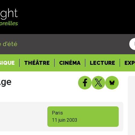
 d'été
SIQUE
THÉÂTRE
CINÉMA
LECTURE
EX
Age
Paris
11 juin 2003