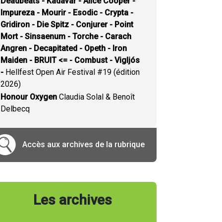
Deadbeats - Kadavar - Alice Cooper -
Impureza - Mourir - Esodic - Crypta -
Gridiron - Die Spitz - Conjurer - Point
Mort - Sinsaenum - Torche - Carach
Angren - Decapitated - Opeth - Iron
Maiden - BRUIT <= - Combust - Vigljós
-
Hellfest Open Air Festival #19 (édition
2026)
Honour Oxygen
Claudia Solal & Benoît
Delbecq
Accès aux archives de la rubrique
Les archives