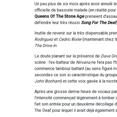
Un peu plus de six mois après avoir annulé l
officielle de bassiste malade (en réalité po
Queens Of The Stone Age
prenaient d'assau
défendre leur très réussi
Song For The Deaf
Inutile de revenir sur la très dispensable prem
Rodriguez
et
Cedric Bixler
(maintenant chez
M
The Drive In
.
Le doute planant sur la présence de
Dave Gr
scène : l'ex-batteur de
Nirvana
ne fera pas l'
commence tambour battant (au sens figuré ma
secondes ce son si caractéristique du groupe
John Bonham
) et cette voix gavée à la nicot
Après une grosse demie heure de vocaux pa
l'intensité commençait légèrement à tomber au
fait son entrée pour un deuxième décollage d
The Deaf pour lequel il avait déjà également 