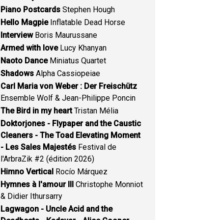
Piano Postcards
Stephen Hough
Hello Magpie
Inflatable Dead Horse
Interview
Boris Maurussane
Armed with love
Lucy Khanyan
Naoto Dance
Miniatus Quartet
Shadows
Alpha Cassiopeiae
Carl Maria von Weber : Der Freischütz
Ensemble Wolf & Jean-Philippe Poncin
The Bird in my heart
Tristan Mélia
Doktorjones - Flypaper and the Caustic
Cleaners - The Toad Elevating Moment
- Les Sales Majestés
Festival de
l'ArbraZik #2 (édition 2026)
Himno Vertical
Rocío Márquez
Hymnes à l'amour III
Christophe Monniot
& Didier Ithursarry
Lagwagon - Uncle Acid and the