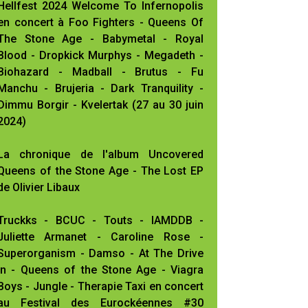
Hellfest 2024 Welcome To Infernopolis
en concert à Foo Fighters - Queens Of
The Stone Age - Babymetal - Royal
Blood - Dropkick Murphys - Megadeth -
Biohazard - Madball - Brutus - Fu
Manchu - Brujeria - Dark Tranquility -
Dimmu Borgir - Kvelertak (27 au 30 juin
2024)
La chronique de l'album Uncovered
Queens of the Stone Age - The Lost EP
de Olivier Libaux
Truckks - BCUC - Touts - IAMDDB -
Juliette Armanet - Caroline Rose -
Superorganism - Damso - At The Drive
In - Queens of the Stone Age - Viagra
Boys - Jungle - Therapie Taxi en concert
au Festival des Eurockéennes #30