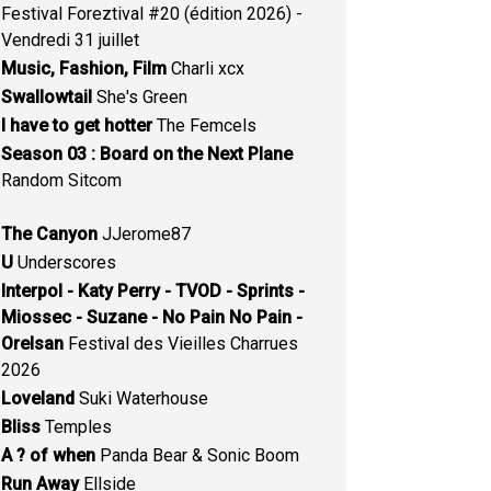
Festival Foreztival #20 (édition 2026) -
Vendredi 31 juillet
Music, Fashion, Film
Charli xcx
Swallowtail
She's Green
I have to get hotter
The Femcels
Season 03 : Board on the Next Plane
Random Sitcom
The Canyon
JJerome87
U
Underscores
Interpol - Katy Perry - TVOD - Sprints -
Miossec - Suzane - No Pain No Pain -
Orelsan
Festival des Vieilles Charrues
2026
Loveland
Suki Waterhouse
Bliss
Temples
A ? of when
Panda Bear & Sonic Boom
Run Away
Ellside