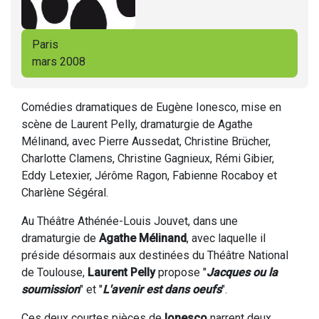
Paris
mars 2008
Comédies dramatiques de Eugène Ionesco, mise en
scène de Laurent Pelly, dramaturgie de Agathe
Mélinand, avec Pierre Aussedat, Christine Brücher,
Charlotte Clamens, Christine Gagnieux, Rémi Gibier,
Eddy Letexier, Jérôme Ragon, Fabienne Rocaboy et
Charlène Ségéral.
Au Théâtre Athénée-Louis Jouvet, dans une
dramaturgie de
Agathe Mélinand
, avec laquelle il
préside désormais aux destinées du Théâtre National
de Toulouse,
Laurent Pelly
propose "
Jacques ou la
soumission
" et "
L'avenir est dans oeufs
".
Ces deux courtes pièces de
Ionesco
narrent deux