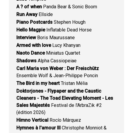
A ? of when
Panda Bear & Sonic Boom
Run Away
Ellside
Piano Postcards
Stephen Hough
Hello Magpie
Inflatable Dead Horse
Interview
Boris Maurussane
Armed with love
Lucy Khanyan
Naoto Dance
Miniatus Quartet
Shadows
Alpha Cassiopeiae
Carl Maria von Weber : Der Freischütz
Ensemble Wolf & Jean-Philippe Poncin
The Bird in my heart
Tristan Mélia
Doktorjones - Flypaper and the Caustic
Cleaners - The Toad Elevating Moment - Les
Sales Majestés
Festival de l'ArbraZik #2
(édition 2026)
Himno Vertical
Rocío Márquez
Hymnes à l'amour III
Christophe Monniot &