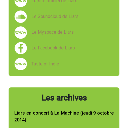
Le site officiel de Liars
Le Soundcloud de Liars
Le Myspace de Liars
Le Facebook de Liars
Taste of Indie
Les archives
Liars en concert à La Machine (jeudi 9 octobre
2014)