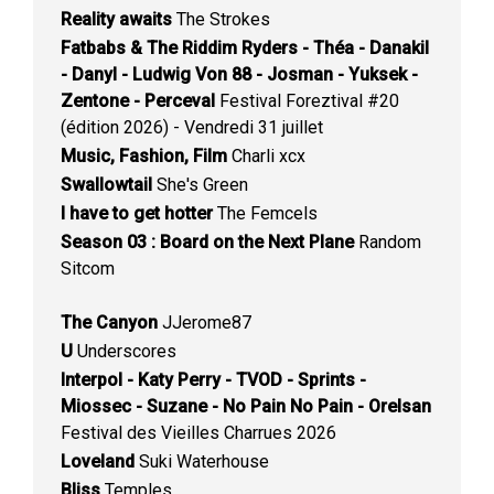
Reality awaits
The Strokes
Fatbabs & The Riddim Ryders - Théa - Danakil
- Danyl - Ludwig Von 88 - Josman - Yuksek -
Zentone - Perceval
Festival Foreztival #20
(édition 2026) - Vendredi 31 juillet
Music, Fashion, Film
Charli xcx
Swallowtail
She's Green
I have to get hotter
The Femcels
Season 03 : Board on the Next Plane
Random
Sitcom
The Canyon
JJerome87
U
Underscores
Interpol - Katy Perry - TVOD - Sprints -
Miossec - Suzane - No Pain No Pain - Orelsan
Festival des Vieilles Charrues 2026
Loveland
Suki Waterhouse
Bliss
Temples