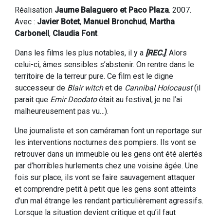
Réalisation
Jaume Balaguero et Paco Plaza
. 2007.
Avec :
Javier Botet
,
Manuel Bronchud
,
Martha
Carbonell
,
Claudia Font
.
Dans les films les plus notables, il y a
[REC.]
. Alors
celui-ci, âmes sensibles s’abstenir. On rentre dans le
territoire de la terreur pure. Ce film est le digne
successeur de
Blair witch
et de
Cannibal Holocaust
(il
parait que
Emir Deodato
était au festival, je ne l’ai
malheureusement pas vu…).
Une journaliste et son caméraman font un reportage sur
les interventions nocturnes des pompiers. Ils vont se
retrouver dans un immeuble ou les gens ont été alertés
par d’horribles hurlements chez une voisine âgée. Une
fois sur place, ils vont se faire sauvagement attaquer
et comprendre petit à petit que les gens sont atteints
d’un mal étrange les rendant particulièrement agressifs.
Lorsque la situation devient critique et qu’il faut