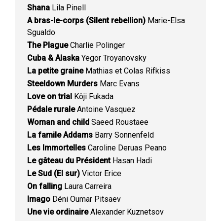
Shana
Lila Pinell
A bras-le-corps (Silent rebellion)
Marie-Elsa
Sgualdo
The Plague
Charlie Polinger
Cuba & Alaska
Yegor Troyanovsky
La petite graine
Mathias et Colas Rifkiss
Steeldown Murders
Marc Evans
Love on trial
Kôji Fukada
Pédale rurale
Antoine Vasquez
Woman and child
Saeed Roustaee
La famile Addams
Barry Sonnenfeld
Les Immortelles
Caroline Deruas Peano
Le gâteau du Président
Hasan Hadi
Le Sud (El sur)
Victor Erice
On falling
Laura Carreira
Imago
Déni Oumar Pitsaev
Une vie ordinaire
Alexander Kuznetsov