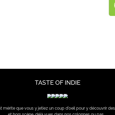
TASTE OF INDIE
 mérite que vous y jetiez un coup d'oeil pour y découvrir des 
et hors scène, déjà vues dans nos colonnes ou pas ...