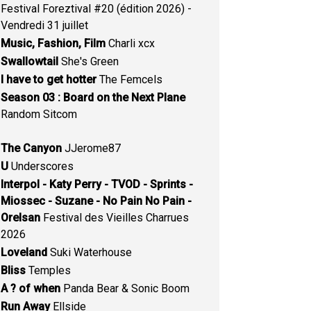
Festival Foreztival #20 (édition 2026) -
Vendredi 31 juillet
Music, Fashion, Film
Charli xcx
Swallowtail
She's Green
I have to get hotter
The Femcels
Season 03 : Board on the Next Plane
Random Sitcom
The Canyon
JJerome87
U
Underscores
Interpol - Katy Perry - TVOD - Sprints -
Miossec - Suzane - No Pain No Pain -
Orelsan
Festival des Vieilles Charrues
2026
Loveland
Suki Waterhouse
Bliss
Temples
A ? of when
Panda Bear & Sonic Boom
Run Away
Ellside