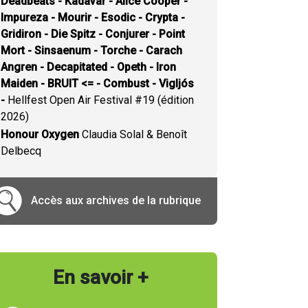
Deadbeats - Kadavar - Alice Cooper -
Impureza - Mourir - Esodic - Crypta -
Gridiron - Die Spitz - Conjurer - Point
Mort - Sinsaenum - Torche - Carach
Angren - Decapitated - Opeth - Iron
Maiden - BRUIT <= - Combust - Vigljós
-
Hellfest Open Air Festival #19 (édition
2026)
Honour Oxygen
Claudia Solal & Benoît
Delbecq
Accès aux archives de la rubrique
En savoir +