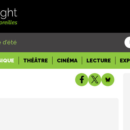
 d'été
SIQUE
THÉÂTRE
CINÉMA
LECTURE
EX