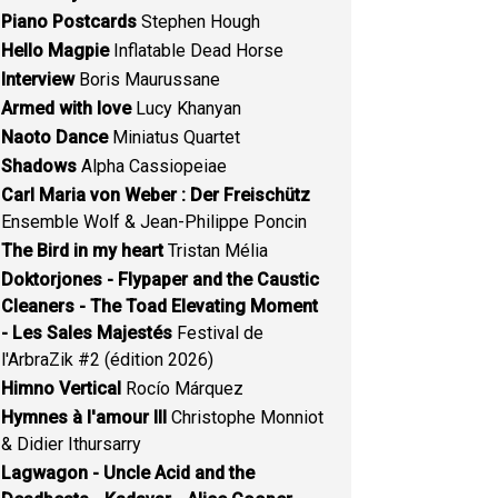
Piano Postcards
Stephen Hough
Hello Magpie
Inflatable Dead Horse
Interview
Boris Maurussane
Armed with love
Lucy Khanyan
Naoto Dance
Miniatus Quartet
Shadows
Alpha Cassiopeiae
Carl Maria von Weber : Der Freischütz
Ensemble Wolf & Jean-Philippe Poncin
The Bird in my heart
Tristan Mélia
Doktorjones - Flypaper and the Caustic
Cleaners - The Toad Elevating Moment
- Les Sales Majestés
Festival de
l'ArbraZik #2 (édition 2026)
Himno Vertical
Rocío Márquez
Hymnes à l'amour III
Christophe Monniot
& Didier Ithursarry
Lagwagon - Uncle Acid and the