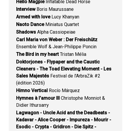
Hello Magpie
Inflatable Dead Horse
Interview
Boris Maurussane
Armed with love
Lucy Khanyan
Naoto Dance
Miniatus Quartet
Shadows
Alpha Cassiopeiae
Carl Maria von Weber : Der Freischütz
Ensemble Wolf & Jean-Philippe Poncin
The Bird in my heart
Tristan Mélia
Doktorjones - Flypaper and the Caustic
Cleaners - The Toad Elevating Moment - Les
Sales Majestés
Festival de l'ArbraZik #2
(édition 2026)
Himno Vertical
Rocío Márquez
Hymnes à l'amour III
Christophe Monniot &
Didier Ithursarry
Lagwagon - Uncle Acid and the Deadbeats -
Kadavar - Alice Cooper - Impureza - Mourir -
Esodic - Crypta - Gridiron - Die Spitz -