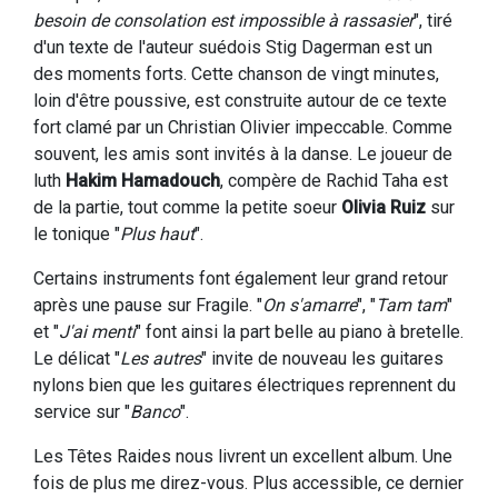
besoin de consolation est impossible à rassasier
", tiré
d'un texte de l'auteur suédois Stig Dagerman est un
des moments forts. Cette chanson de vingt minutes,
loin d'être poussive, est construite autour de ce texte
fort clamé par un Christian Olivier impeccable. Comme
souvent, les amis sont invités à la danse. Le joueur de
luth
Hakim Hamadouch
, compère de Rachid Taha est
de la partie, tout comme la petite soeur
Olivia Ruiz
sur
le tonique "
Plus haut
".
Certains instruments font également leur grand retour
après une pause sur Fragile. "
On s'amarre
", "
Tam tam
"
et "
J'ai menti
" font ainsi la part belle au piano à bretelle.
Le délicat "
Les autres
" invite de nouveau les guitares
nylons bien que les guitares électriques reprennent du
service sur "
Banco
".
Les Têtes Raides nous livrent un excellent album. Une
fois de plus me direz-vous. Plus accessible, ce dernier