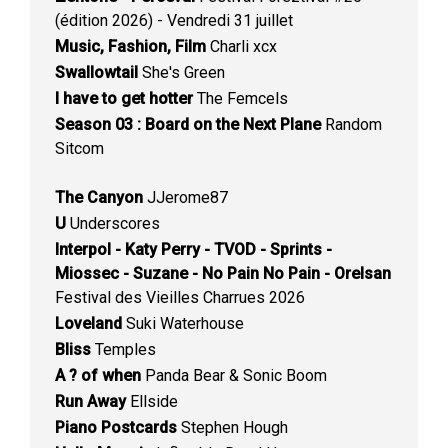
(édition 2026) - Vendredi 31 juillet
Music, Fashion, Film
Charli xcx
Swallowtail
She's Green
I have to get hotter
The Femcels
Season 03 : Board on the Next Plane
Random
Sitcom
The Canyon
JJerome87
U
Underscores
Interpol - Katy Perry - TVOD - Sprints -
Miossec - Suzane - No Pain No Pain - Orelsan
Festival des Vieilles Charrues 2026
Loveland
Suki Waterhouse
Bliss
Temples
A ? of when
Panda Bear & Sonic Boom
Run Away
Ellside
Piano Postcards
Stephen Hough