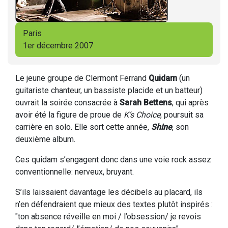
Paris
1er décembre 2007
Le jeune groupe de Clermont Ferrand
Quidam
(un
guitariste chanteur, un bassiste placide et un batteur)
ouvrait la soirée consacrée à
Sarah Bettens
, qui après
avoir été la figure de proue de
K’s Choice
, poursuit sa
carrière en solo. Elle sort cette année,
Shine
, son
deuxième album.
Ces quidam s’engagent donc dans une voie rock assez
conventionnelle: nerveux, bruyant.
S’ils laissaient davantage les décibels au placard, ils
n’en défendraient que mieux des textes plutôt inspirés :
"ton absence réveille en moi / l’obsession/ je revois