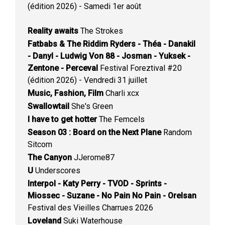
(édition 2026) - Samedi 1er août
Reality awaits
The Strokes
Fatbabs & The Riddim Ryders - Théa - Danakil
- Danyl - Ludwig Von 88 - Josman - Yuksek -
Zentone - Perceval
Festival Foreztival #20
(édition 2026) - Vendredi 31 juillet
Music, Fashion, Film
Charli xcx
Swallowtail
She's Green
I have to get hotter
The Femcels
Season 03 : Board on the Next Plane
Random
Sitcom
The Canyon
JJerome87
U
Underscores
Interpol - Katy Perry - TVOD - Sprints -
Miossec - Suzane - No Pain No Pain - Orelsan
Festival des Vieilles Charrues 2026
Loveland
Suki Waterhouse