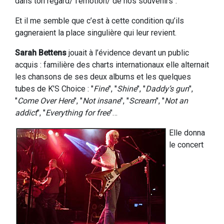
dans ton regard/ l’émotion/ de nos souvenirs".
Et il me semble que c’est à cette condition qu’ils
gagneraient la place singulière qui leur revient.
Sarah Bettens
jouait à l’évidence devant un public
acquis : familière des charts internationaux elle alternait
les chansons de ses deux albums et les quelques
tubes de K’S Choice : "
Fine
", "
Shine
", "
Daddy’s gun
",
"
Come Over Here
", "
Not insane
", "
Scream
", "
Not an
addict
", "
Everything for free
"…
Elle donna
le concert