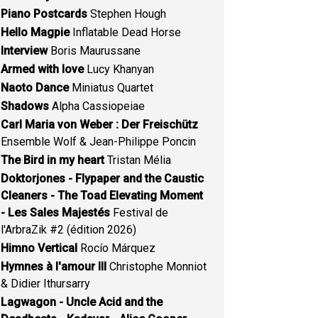
Piano Postcards
Stephen Hough
Hello Magpie
Inflatable Dead Horse
Interview
Boris Maurussane
Armed with love
Lucy Khanyan
Naoto Dance
Miniatus Quartet
Shadows
Alpha Cassiopeiae
Carl Maria von Weber : Der Freischütz
Ensemble Wolf & Jean-Philippe Poncin
The Bird in my heart
Tristan Mélia
Doktorjones - Flypaper and the Caustic
Cleaners - The Toad Elevating Moment
- Les Sales Majestés
Festival de
l'ArbraZik #2 (édition 2026)
Himno Vertical
Rocío Márquez
Hymnes à l'amour III
Christophe Monniot
& Didier Ithursarry
Lagwagon - Uncle Acid and the