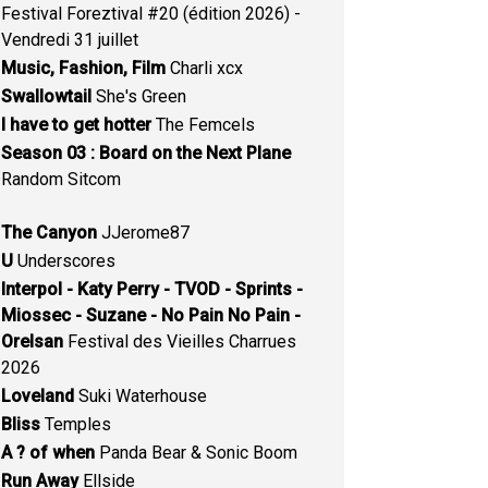
Festival Foreztival #20 (édition 2026) -
Vendredi 31 juillet
Music, Fashion, Film
Charli xcx
Swallowtail
She's Green
I have to get hotter
The Femcels
Season 03 : Board on the Next Plane
Random Sitcom
The Canyon
JJerome87
U
Underscores
Interpol - Katy Perry - TVOD - Sprints -
Miossec - Suzane - No Pain No Pain -
Orelsan
Festival des Vieilles Charrues
2026
Loveland
Suki Waterhouse
Bliss
Temples
A ? of when
Panda Bear & Sonic Boom
Run Away
Ellside