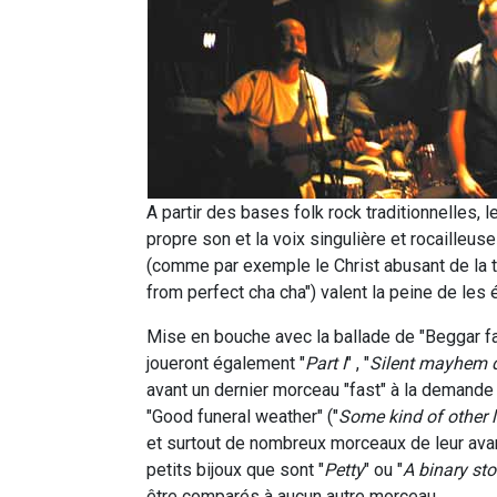
A partir des bases folk rock traditionnelles, 
propre son et la voix singulière et rocailleus
(comme par exemple le Christ abusant de la t
from perfect cha cha") valent la peine de les 
Mise en bouche avec la ballade de "Beggar fati
joueront également "
Part I
" , "
Silent mayhem 
avant un dernier morceau "fast" à la demande 
"Good funeral weather" ("
Some kind of other 
et surtout de nombreux morceaux de leur ava
petits bijoux que sont "
Petty
" ou "
A binary sto
être comparés à aucun autre morceau.