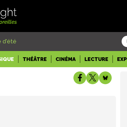
 d'été
SIQUE
THÉÂTRE
CINÉMA
LECTURE
EX