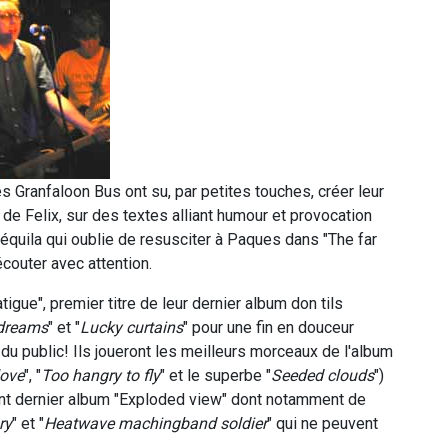
les Granfaloon Bus ont su, par petites touches, créer leur
e de Felix, sur des textes alliant humour et provocation
équila qui oublie de resusciter à Paques dans "The far
écouter avec attention.
gue", premier titre de leur dernier album don tils
dreams
" et "
Lucky curtains
" pour une fin en douceur
du public! Ils joueront les meilleurs morceaux de l'album
love
", "
Too hangry to fly
" et le superbe "
Seeded clouds
")
nt dernier album "Exploded view" dont notamment de
ry
" et "
Heatwave machingband soldier
" qui ne peuvent