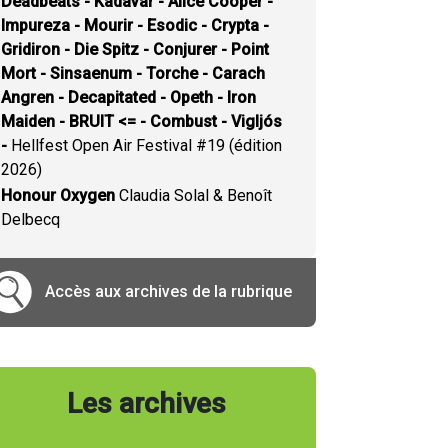
Deadbeats - Kadavar - Alice Cooper -
Impureza - Mourir - Esodic - Crypta -
Gridiron - Die Spitz - Conjurer - Point
Mort - Sinsaenum - Torche - Carach
Angren - Decapitated - Opeth - Iron
Maiden - BRUIT <= - Combust - Vigljós
-
Hellfest Open Air Festival #19 (édition
2026)
Honour Oxygen
Claudia Solal & Benoît
Delbecq
Accès aux archives de la rubrique
Les archives