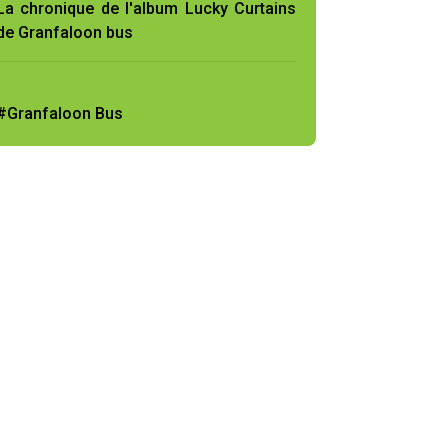
La chronique de l'album Lucky Curtains
de Granfaloon bus
#Granfaloon Bus