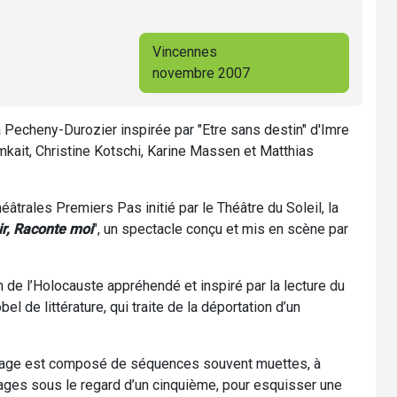
Vincennes
novembre 2007
 Pecheny-Durozier inspirée par "Etre sans destin" d'Imre
mkait, Christine Kotschi, Karine Massen et Matthias
âtrales Premiers Pas initié par le Théâtre du Soleil, la
ir, Raconte moi
", un spectacle conçu et mis en scène par
n de l’Holocauste appréhendé et inspiré par la lecture du
obel de littérature, qui traite de la déportation d’un
tage est composé de séquences souvent muettes, à
ages sous le regard d’un cinquième, pour esquisser une