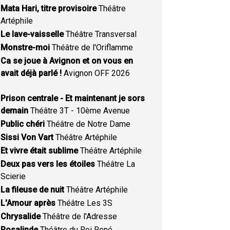
Mata Hari, titre provisoire
Théâtre
Artéphile
Le lave-vaisselle
Théâtre Transversal
Monstre-moi
Théâtre de l'Oriflamme
Ca se joue à Avignon et on vous en
avait déjà parlé !
Avignon OFF 2026
Prison centrale - Et maintenant je sors
demain
Théâtre 3T - 10ème Avenue
Public chéri
Théâtre de Notre Dame
Sissi Von Vart
Théâtre Artéphile
Et vivre était sublime
Théâtre Artéphile
Deux pas vers les étoiles
Théâtre La
Scierie
La fileuse de nuit
Théâtre Artéphile
L'Amour après
Théâtre Les 3S
Chrysalide
Théâtre de l'Adresse
Rosalinde
Théâtre du Roi René