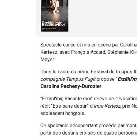
Spectacle conçu et mis en scène par Carolina
Kertesz, avec
François Accard, Stéphanie Kli
Meyer.
Dans le cadre du 5ème Festival de troupes thé
compagnie Tempus Fugit
propose "
Erzähl'm
Carolina Pecheny-Durozier
.
"Erzähl'mir, Raconte moi" relève de l’évocatio
récit "Etre sans destin" d'
Imre Kertesz
, prix N
adolescent hongrois.
Ce spectacle déconcertant procède par mon
partir des destins croisés de quatre personn