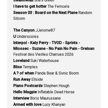
Swallowtail
She's Green
I have to get hotter
The Femcels
Season 03 : Board on the Next Plane
Random
Sitcom
The Canyon
JJerome87
U
Underscores
Interpol - Katy Perry - TVOD - Sprints -
Miossec - Suzane - No Pain No Pain - Orelsan
Festival des Vieilles Charrues 2026
Loveland
Suki Waterhouse
Bliss
Temples
A ? of when
Panda Bear & Sonic Boom
Run Away
Ellside
Piano Postcards
Stephen Hough
Hello Magpie
Inflatable Dead Horse
Interview
Boris Maurussane
Armed with love
Lucy Khanyan