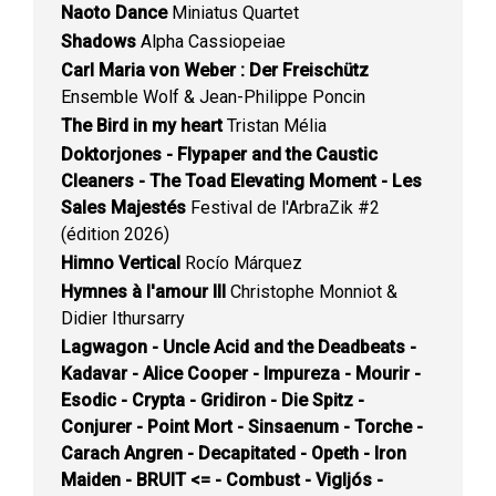
Naoto Dance
Miniatus Quartet
Shadows
Alpha Cassiopeiae
Carl Maria von Weber : Der Freischütz
Ensemble Wolf & Jean-Philippe Poncin
The Bird in my heart
Tristan Mélia
Doktorjones - Flypaper and the Caustic
Cleaners - The Toad Elevating Moment - Les
Sales Majestés
Festival de l'ArbraZik #2
(édition 2026)
Himno Vertical
Rocío Márquez
Hymnes à l'amour III
Christophe Monniot &
Didier Ithursarry
Lagwagon - Uncle Acid and the Deadbeats -
Kadavar - Alice Cooper - Impureza - Mourir -
Esodic - Crypta - Gridiron - Die Spitz -
Conjurer - Point Mort - Sinsaenum - Torche -
Carach Angren - Decapitated - Opeth - Iron
Maiden - BRUIT <= - Combust - Vigljós -