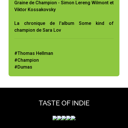
Graine de Champion - Simon Lereng Wilmont et
Viktor Kossakovsky
La chronique de l'album Some kind of
champion de Sara Lov
#Thomas Hellman
#Champion
#Dumas
TASTE OF INDIE