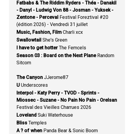
Fatbabs & The Riddim Ryders - Théa - Danakil
- Danyl - Ludwig Von 88 - Josman - Yuksek -
Zentone - Perceval
Festival Foreztival #20
(édition 2026) - Vendredi 31 juillet
Music, Fashion, Film
Charli xcx
Swallowtail
She's Green
I have to get hotter
The Femcels
Season 03 : Board on the Next Plane
Random
Sitcom
The Canyon
JJerome87
U
Underscores
Interpol - Katy Perry - TVOD - Sprints -
Miossec - Suzane - No Pain No Pain - Orelsan
Festival des Vieilles Charrues 2026
Loveland
Suki Waterhouse
Bliss
Temples
A ? of when
Panda Bear & Sonic Boom