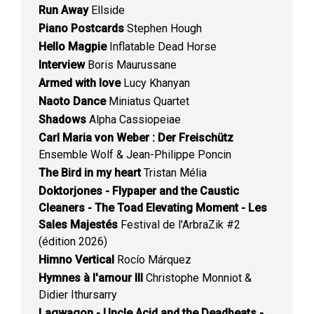
Run Away
Ellside
Piano Postcards
Stephen Hough
Hello Magpie
Inflatable Dead Horse
Interview
Boris Maurussane
Armed with love
Lucy Khanyan
Naoto Dance
Miniatus Quartet
Shadows
Alpha Cassiopeiae
Carl Maria von Weber : Der Freischütz
Ensemble Wolf & Jean-Philippe Poncin
The Bird in my heart
Tristan Mélia
Doktorjones - Flypaper and the Caustic
Cleaners - The Toad Elevating Moment - Les
Sales Majestés
Festival de l'ArbraZik #2
(édition 2026)
Himno Vertical
Rocío Márquez
Hymnes à l'amour III
Christophe Monniot &
Didier Ithursarry
Lagwagon - Uncle Acid and the Deadbeats -