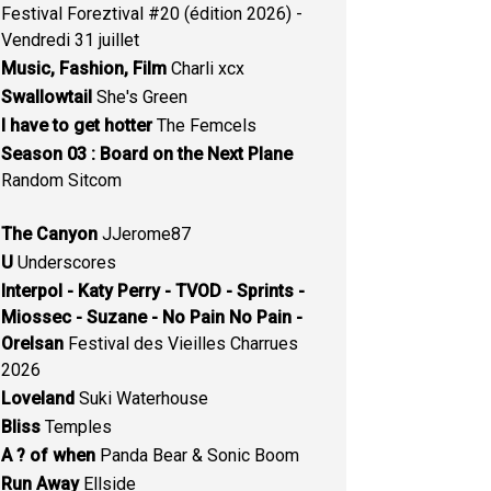
Festival Foreztival #20 (édition 2026) -
Vendredi 31 juillet
Music, Fashion, Film
Charli xcx
Swallowtail
She's Green
I have to get hotter
The Femcels
Season 03 : Board on the Next Plane
Random Sitcom
The Canyon
JJerome87
U
Underscores
Interpol - Katy Perry - TVOD - Sprints -
Miossec - Suzane - No Pain No Pain -
Orelsan
Festival des Vieilles Charrues
2026
Loveland
Suki Waterhouse
Bliss
Temples
A ? of when
Panda Bear & Sonic Boom
Run Away
Ellside