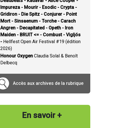
Deadbeats - Kadavar - Alice Cooper -
Impureza - Mourir - Esodic - Crypta -
Gridiron - Die Spitz - Conjurer - Point
Mort - Sinsaenum - Torche - Carach
Angren - Decapitated - Opeth - Iron
Maiden - BRUIT <= - Combust - Vigljós
-
Hellfest Open Air Festival #19 (édition
2026)
Honour Oxygen
Claudia Solal & Benoît
Delbecq
Accès aux archives de la rubrique
En savoir +