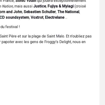
n France,
Sonic Youth
qui jouera exceptionnellement
 Nation
, mais aussi
Justice
,
Fujiya & Myiagi
(croisé
jorn and John
,
Sebastien Schuller
,
The National
,
CD soundsystem
,
Voxtrot
,
Electrelane
...
 du festival !
aint Père et sur la plage de Saint Malo. Et n'oubliez pas
r papoter avec les gens de Froggy's Delight, nous en