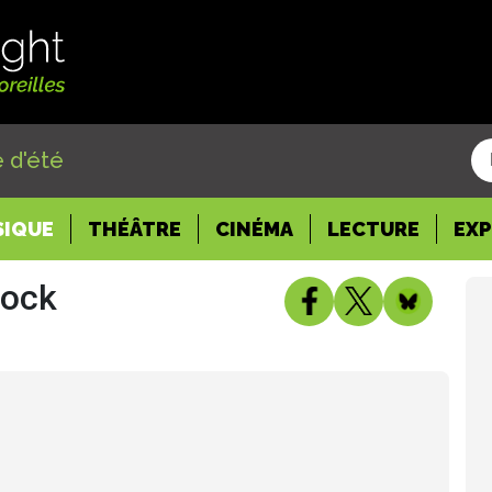
 d'été
SIQUE
THÉÂTRE
CINÉMA
LECTURE
EX
Rock