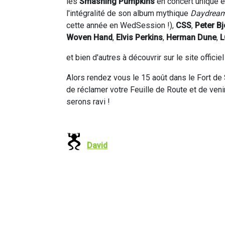
les
Smashing Pumpkins
en concert unique e
l'intégralité de son album mythique
Daydream
cette année en WedSession !),
CSS
,
Peter B
Woven Hand
,
Elvis Perkins
,
Herman Dune
,
L
et bien d'autres à découvrir sur le site officiel
Alors rendez vous le 15 août dans le Fort de S
de réclamer votre Feuille de Route et de veni
serons ravi !
David