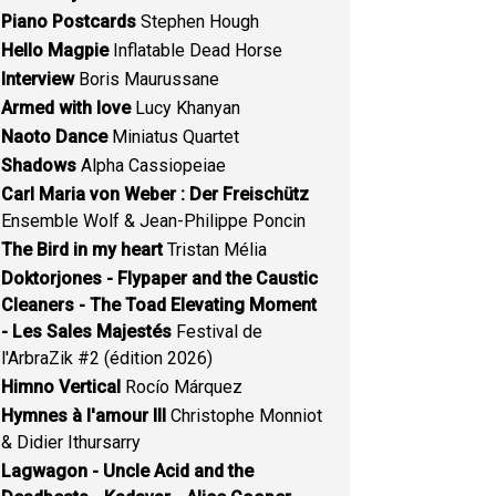
Piano Postcards
Stephen Hough
Hello Magpie
Inflatable Dead Horse
Interview
Boris Maurussane
Armed with love
Lucy Khanyan
Naoto Dance
Miniatus Quartet
Shadows
Alpha Cassiopeiae
Carl Maria von Weber : Der Freischütz
Ensemble Wolf & Jean-Philippe Poncin
The Bird in my heart
Tristan Mélia
Doktorjones - Flypaper and the Caustic
Cleaners - The Toad Elevating Moment
- Les Sales Majestés
Festival de
l'ArbraZik #2 (édition 2026)
Himno Vertical
Rocío Márquez
Hymnes à l'amour III
Christophe Monniot
& Didier Ithursarry
Lagwagon - Uncle Acid and the