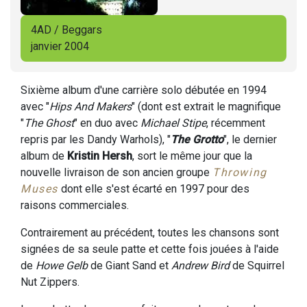
4AD / Beggars
janvier 2004
Sixième album d'une carrière solo débutée en 1994
avec "
Hips And Makers
" (dont est extrait le magnifique
"
The Ghost
" en duo avec
Michael Stipe
, récemment
repris par les Dandy Warhols), "
The Grotto
", le dernier
album de
Kristin Hersh
, sort le même jour que la
nouvelle livraison de son ancien groupe
Throwing
Muses
dont elle s'est écarté en 1997 pour des
raisons commerciales.
Contrairement au précédent, toutes les chansons sont
signées de sa seule patte et cette fois jouées à l'aide
de
Howe Gelb
de Giant Sand et
Andrew Bird
de Squirrel
Nut Zippers.