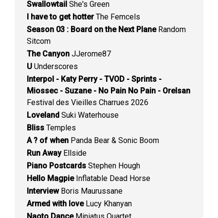
Swallowtail
She's Green
I have to get hotter
The Femcels
Season 03 : Board on the Next Plane
Random
Sitcom
The Canyon
JJerome87
U
Underscores
Interpol - Katy Perry - TVOD - Sprints -
Miossec - Suzane - No Pain No Pain - Orelsan
Festival des Vieilles Charrues 2026
Loveland
Suki Waterhouse
Bliss
Temples
A ? of when
Panda Bear & Sonic Boom
Run Away
Ellside
Piano Postcards
Stephen Hough
Hello Magpie
Inflatable Dead Horse
Interview
Boris Maurussane
Armed with love
Lucy Khanyan
Naoto Dance
Miniatus Quartet