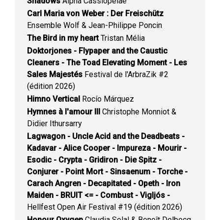
Shadows
Alpha Cassiopeiae
Carl Maria von Weber : Der Freischütz
Ensemble Wolf & Jean-Philippe Poncin
The Bird in my heart
Tristan Mélia
Doktorjones - Flypaper and the Caustic
Cleaners - The Toad Elevating Moment - Les
Sales Majestés
Festival de l'ArbraZik #2
(édition 2026)
Himno Vertical
Rocío Márquez
Hymnes à l'amour III
Christophe Monniot &
Didier Ithursarry
Lagwagon - Uncle Acid and the Deadbeats -
Kadavar - Alice Cooper - Impureza - Mourir -
Esodic - Crypta - Gridiron - Die Spitz -
Conjurer - Point Mort - Sinsaenum - Torche -
Carach Angren - Decapitated - Opeth - Iron
Maiden - BRUIT <= - Combust - Vigljós -
Hellfest Open Air Festival #19 (édition 2026)
Honour Oxygen
Claudia Solal & Benoît Delbecq