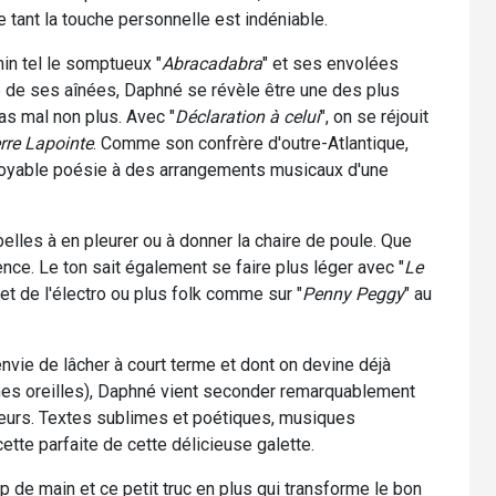
e tant la touche personnelle est indéniable.
n tel le somptueux "
Abracadabra
" et ses envolées
e de ses aînées, Daphné se révèle être une des plus
pas mal non plus. Avec "
Déclaration à celui
", on se réjouit
rre Lapointe
. Comme son confrère d'outre-Atlantique,
ncroyable poésie à des arrangements musicaux d'une
elles à en pleurer ou à donner la chaire de poule. Que
ence. Le ton sait également se faire plus léger avec "
Le
 et de l'électro ou plus folk comme sur "
Penny Peggy
" au
nvie de lâcher à court terme et dont on devine déjà
 mes oreilles), Daphné vient seconder remarquablement
teurs. Textes sublimes et poétiques, musiques
tte parfaite de cette délicieuse galette.
p de main et ce petit truc en plus qui transforme le bon