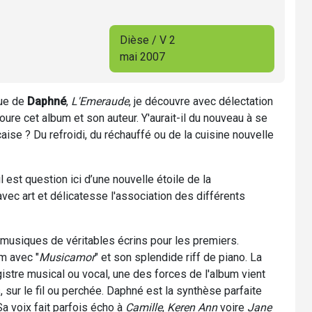
Dièse / V 2
mai 2007
que de
Daphné
,
L'Emeraude
, je découvre avec délectation
toure cet album et son auteur. Y'aurait-il du nouveau à se
aise ? Du refroidi, du réchauffé ou de la cuisine nouvelle
il est question ici d’une nouvelle étoile de la
vec art et délicatesse l'association des différents
musiques de véritables écrins pour les premiers.
m avec "
Musicamor
" et son splendide riff de piano. La
gistre musical ou vocal, une des forces de l'album vient
s, sur le fil ou perchée. Daphné est la synthèse parfaite
a voix fait parfois écho à
Camille
,
Keren Ann
voire
Jane