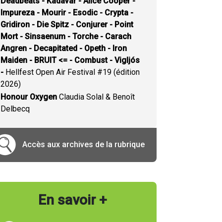
Deadbeats - Kadavar - Alice Cooper -
Impureza - Mourir - Esodic - Crypta -
Gridiron - Die Spitz - Conjurer - Point
Mort - Sinsaenum - Torche - Carach
Angren - Decapitated - Opeth - Iron
Maiden - BRUIT <= - Combust - Vigljós
-
Hellfest Open Air Festival #19 (édition
2026)
Honour Oxygen
Claudia Solal & Benoît
Delbecq
Accès aux archives de la rubrique
En savoir +