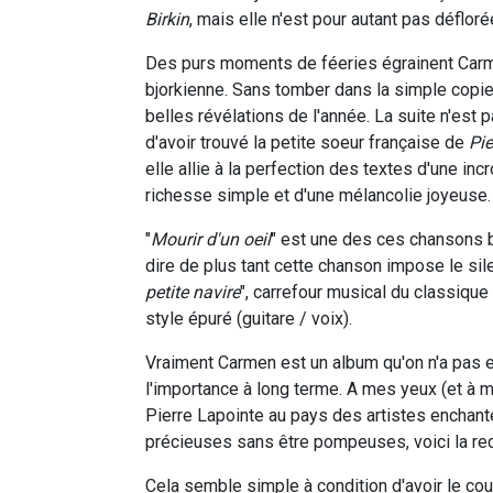
Birkin
, mais elle n'est pour autant pas défloré
Des purs moments de féeries égrainent Carmi
bjorkienne. Sans tomber dans la simple copi
belles révélations de l'année. La suite n'est 
d'avoir trouvé la petite soeur française de
Pie
elle allie à la perfection des textes d'une i
richesse simple et d'une mélancolie joyeuse.
"
Mourir d'un oeil
" est une des ces chansons b
dire de plus tant cette chanson impose le sil
petite navire
", carrefour musical du classique
style épuré (guitare / voix).
Vraiment Carmen est un album qu'on n'a pas e
l'importance à long terme. A mes yeux (et à
Pierre Lapointe au pays des artistes enchan
précieuses sans être pompeuses, voici la rece
Cela semble simple à condition d'avoir le cou