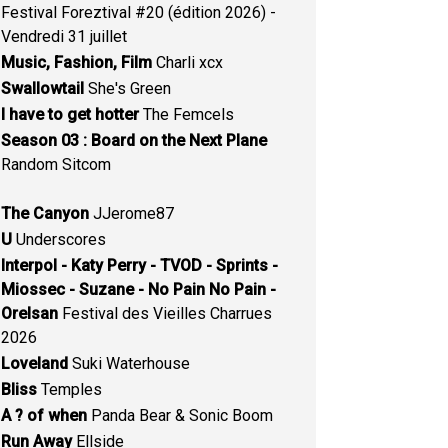
Festival Foreztival #20 (édition 2026) -
Vendredi 31 juillet
Music, Fashion, Film
Charli xcx
Swallowtail
She's Green
I have to get hotter
The Femcels
Season 03 : Board on the Next Plane
Random Sitcom
The Canyon
JJerome87
U
Underscores
Interpol - Katy Perry - TVOD - Sprints -
Miossec - Suzane - No Pain No Pain -
Orelsan
Festival des Vieilles Charrues
2026
Loveland
Suki Waterhouse
Bliss
Temples
A ? of when
Panda Bear & Sonic Boom
Run Away
Ellside