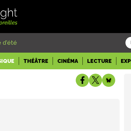
 d'été
SIQUE
THÉÂTRE
CINÉMA
LECTURE
EX