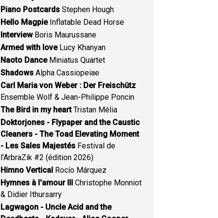
Piano Postcards
Stephen Hough
Hello Magpie
Inflatable Dead Horse
Interview
Boris Maurussane
Armed with love
Lucy Khanyan
Naoto Dance
Miniatus Quartet
Shadows
Alpha Cassiopeiae
Carl Maria von Weber : Der Freischütz
Ensemble Wolf & Jean-Philippe Poncin
The Bird in my heart
Tristan Mélia
Doktorjones - Flypaper and the Caustic
Cleaners - The Toad Elevating Moment
- Les Sales Majestés
Festival de
l'ArbraZik #2 (édition 2026)
Himno Vertical
Rocío Márquez
Hymnes à l'amour III
Christophe Monniot
& Didier Ithursarry
Lagwagon - Uncle Acid and the