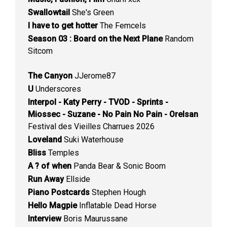
Swallowtail
She's Green
I have to get hotter
The Femcels
Season 03 : Board on the Next Plane
Random
Sitcom
The Canyon
JJerome87
U
Underscores
Interpol - Katy Perry - TVOD - Sprints -
Miossec - Suzane - No Pain No Pain - Orelsan
Festival des Vieilles Charrues 2026
Loveland
Suki Waterhouse
Bliss
Temples
A ? of when
Panda Bear & Sonic Boom
Run Away
Ellside
Piano Postcards
Stephen Hough
Hello Magpie
Inflatable Dead Horse
Interview
Boris Maurussane