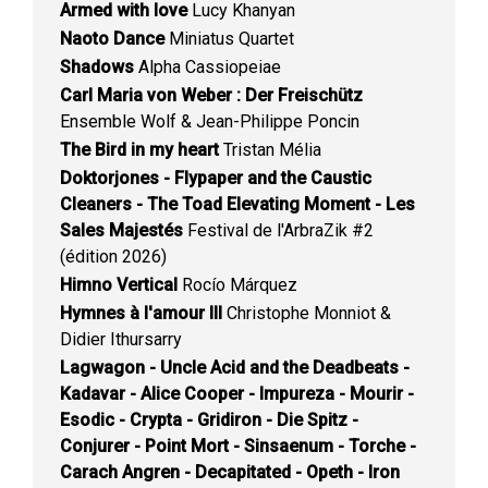
Armed with love
Lucy Khanyan
Naoto Dance
Miniatus Quartet
Shadows
Alpha Cassiopeiae
Carl Maria von Weber : Der Freischütz
Ensemble Wolf & Jean-Philippe Poncin
The Bird in my heart
Tristan Mélia
Doktorjones - Flypaper and the Caustic
Cleaners - The Toad Elevating Moment - Les
Sales Majestés
Festival de l'ArbraZik #2
(édition 2026)
Himno Vertical
Rocío Márquez
Hymnes à l'amour III
Christophe Monniot &
Didier Ithursarry
Lagwagon - Uncle Acid and the Deadbeats -
Kadavar - Alice Cooper - Impureza - Mourir -
Esodic - Crypta - Gridiron - Die Spitz -
Conjurer - Point Mort - Sinsaenum - Torche -
Carach Angren - Decapitated - Opeth - Iron