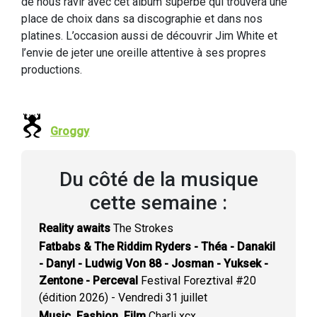
de nous ravir avec cet album superbe qui trouvera une
place de choix dans sa discographie et dans nos
platines. L’occasion aussi de découvrir Jim White et
l’envie de jeter une oreille attentive à ses propres
productions.
Groggy
Du côté de la musique
cette semaine :
Reality awaits
The Strokes
Fatbabs & The Riddim Ryders - Théa - Danakil
- Danyl - Ludwig Von 88 - Josman - Yuksek -
Zentone - Perceval
Festival Foreztival #20
(édition 2026) - Vendredi 31 juillet
Music, Fashion, Film
Charli xcx