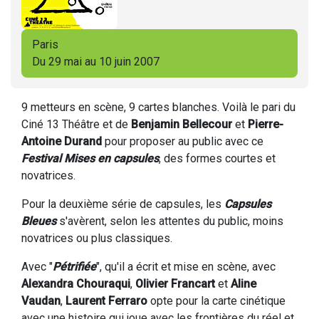
Paris
Du 29 mai au 10 juin 2007
9 metteurs en scène, 9 cartes blanches. Voilà le pari du
Ciné 13 Théâtre et de
Benjamin Bellecour
et
Pierre-
Antoine Durand
pour proposer au public avec ce
Festival Mises en capsules
, des formes courtes et
novatrices.
Pour la deuxième série de capsules, les
Capsules
Bleues
s'avèrent, selon les attentes du public, moins
novatrices ou plus classiques.
Avec "
Pétrifiée
", qu'il a écrit et mise en scène, avec
Alexandra Chouraqui
,
Olivier Francart
et
Aline
Vaudan
,
Laurent Ferraro
opte pour la carte cinétique
avec une histoire qui joue avec les frontières du réel et