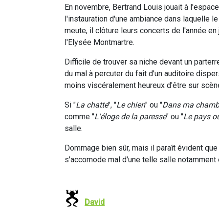
En novembre, Bertrand Louis jouait à l'espace 
l'instauration d'une ambiance dans laquelle 
meute, il clôture leurs concerts de l'année en
l'Elysée Montmartre.
Difficile de trouver sa niche devant un parterr
du mal à percuter du fait d'un auditoire dispers
moins viscéralement heureux d'être sur scèn
Si "
La chatte
", "
Le chien
" ou "
Dans ma chambr
comme "
L'éloge de la paresse
" ou "
Le pays où
salle.
Dommage bien sûr, mais il paraît évident que 
s'accomode mal d'une telle salle notamment e
David