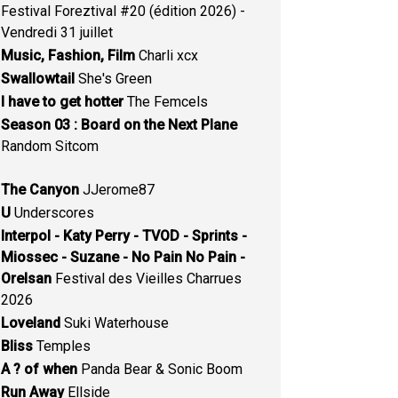
Festival Foreztival #20 (édition 2026) -
Vendredi 31 juillet
Music, Fashion, Film
Charli xcx
Swallowtail
She's Green
I have to get hotter
The Femcels
Season 03 : Board on the Next Plane
Random Sitcom
The Canyon
JJerome87
U
Underscores
Interpol - Katy Perry - TVOD - Sprints -
Miossec - Suzane - No Pain No Pain -
Orelsan
Festival des Vieilles Charrues
2026
Loveland
Suki Waterhouse
Bliss
Temples
A ? of when
Panda Bear & Sonic Boom
Run Away
Ellside