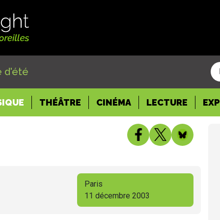
 d'été
SIQUE
THÉÂTRE
CINÉMA
LECTURE
EX
Paris
11 décembre 2003