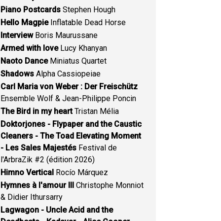
Piano Postcards
Stephen Hough
Hello Magpie
Inflatable Dead Horse
Interview
Boris Maurussane
Armed with love
Lucy Khanyan
Naoto Dance
Miniatus Quartet
Shadows
Alpha Cassiopeiae
Carl Maria von Weber : Der Freischütz
Ensemble Wolf & Jean-Philippe Poncin
The Bird in my heart
Tristan Mélia
Doktorjones - Flypaper and the Caustic
Cleaners - The Toad Elevating Moment
- Les Sales Majestés
Festival de
l'ArbraZik #2 (édition 2026)
Himno Vertical
Rocío Márquez
Hymnes à l'amour III
Christophe Monniot
& Didier Ithursarry
Lagwagon - Uncle Acid and the