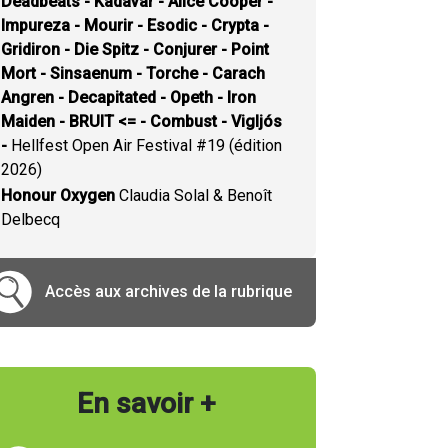
Deadbeats - Kadavar - Alice Cooper -
Impureza - Mourir - Esodic - Crypta -
Gridiron - Die Spitz - Conjurer - Point
Mort - Sinsaenum - Torche - Carach
Angren - Decapitated - Opeth - Iron
Maiden - BRUIT <= - Combust - Vigljós
-
Hellfest Open Air Festival #19 (édition
2026)
Honour Oxygen
Claudia Solal & Benoît
Delbecq
Accès aux archives de la rubrique
En savoir +