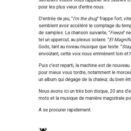
pour les plus vieux d’entre nous.
D'entrée de jeu, "
I'm the drug
" frappe fort, v
semblent avoir accéléré le comptage du temps
de samples. La chanson suivante, "
Freeze
" n
tel un uppercut, au plexus solaire. "
El Magnifi
Gods, tant au niveau musique que texte. "
Stay
envoûtant, cette voix nous emmènent loin et h
Puis c'est reparti, la machine est de nouvea
pour mieux vous tordre, notamment le morceau 
un album qui dégage de la chaleur, du bien êtr
Nous avons ici un très bon disque, 20 ans d'
mots et la musique de manière magistrale pour
A se procurer rapidement.