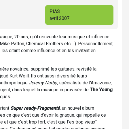
PIAS
avril 2007
sique, 20 ans, qu’il réinvente leur musique et influence
 (Mike Patton, Chemical Brothers etc …). Personnellement,
n les citant comme influence et en les invitant en
ère novatrice, supprimé les guitares, revisité la
ué Kurt Weill. Ils ont aussi diversifié leurs
'anthropologue
Jeremy Narby
, spécialiste de l'Amazonie,
Project, dans lequel la musique improvisée de
The Young
iques.
rtant
Super ready-Fragmenté
, un nouvel album
es ce que c'est que d'avoir la gnaque, qui rappelle ce
te et que c'est trop fort, c'est que t'es trop vieux"
eux. Ce dernier né nous fait perdre quelques années