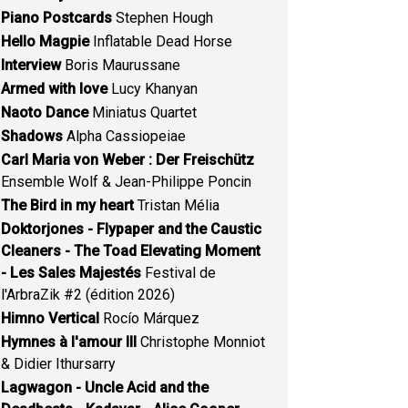
Piano Postcards
Stephen Hough
Hello Magpie
Inflatable Dead Horse
Interview
Boris Maurussane
Armed with love
Lucy Khanyan
Naoto Dance
Miniatus Quartet
Shadows
Alpha Cassiopeiae
Carl Maria von Weber : Der Freischütz
Ensemble Wolf & Jean-Philippe Poncin
The Bird in my heart
Tristan Mélia
Doktorjones - Flypaper and the Caustic
Cleaners - The Toad Elevating Moment
- Les Sales Majestés
Festival de
l'ArbraZik #2 (édition 2026)
Himno Vertical
Rocío Márquez
Hymnes à l'amour III
Christophe Monniot
& Didier Ithursarry
Lagwagon - Uncle Acid and the