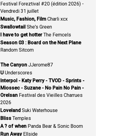
Festival Foreztival #20 (édition 2026) -
Vendredi 31 juillet
Music, Fashion, Film
Charli xcx
Swallowtail
She's Green
I have to get hotter
The Femcels
Season 03 : Board on the Next Plane
Random Sitcom
The Canyon
JJerome87
U
Underscores
Interpol - Katy Perry - TVOD - Sprints -
Miossec - Suzane - No Pain No Pain -
Orelsan
Festival des Vieilles Charrues
2026
Loveland
Suki Waterhouse
Bliss
Temples
A ? of when
Panda Bear & Sonic Boom
Run Away
Ellside