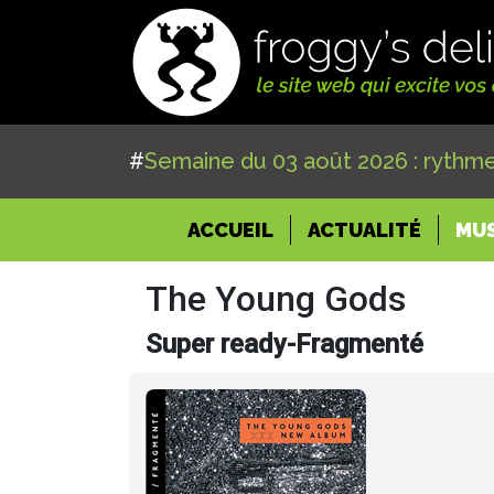
#
Semaine du 03 août 2026 : rythme
(CURRENT)
ACCUEIL
ACTUALITÉ
MU
The Young Gods
Super ready-Fragmenté