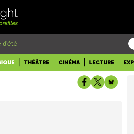
 d'été
SIQUE
THÉÂTRE
CINÉMA
LECTURE
EX