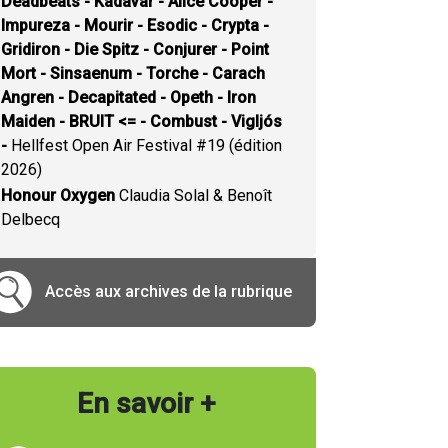
Deadbeats - Kadavar - Alice Cooper -
Impureza - Mourir - Esodic - Crypta -
Gridiron - Die Spitz - Conjurer - Point
Mort - Sinsaenum - Torche - Carach
Angren - Decapitated - Opeth - Iron
Maiden - BRUIT <= - Combust - Vigljós
-
Hellfest Open Air Festival #19 (édition
2026)
Honour Oxygen
Claudia Solal & Benoît
Delbecq
Accès aux archives de la rubrique
En savoir +