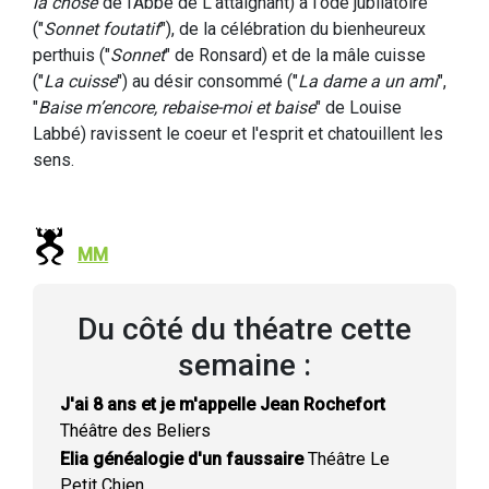
la chose
"de l’Abbé de L'attaignant) à l'ode jubilatoire
("
Sonnet foutatif
"), de la célébration du bienheureux
perthuis ("
Sonnet
" de Ronsard) et de la mâle cuisse
("
La cuisse
") au désir consommé ("
La dame a un ami
",
"
Baise m’encore, rebaise-moi et baise
" de Louise
Labbé) ravissent le coeur et l'esprit et chatouillent les
sens.
MM
Du côté du théatre cette
semaine :
J'ai 8 ans et je m'appelle Jean Rochefort
Théâtre des Beliers
Elia généalogie d'un faussaire
Théâtre Le
Petit Chien