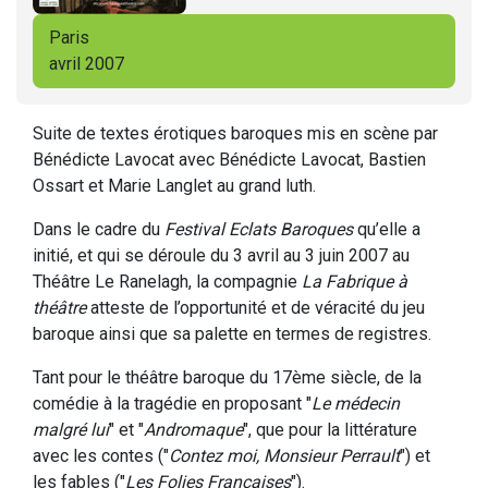
Paris
avril 2007
Suite de textes érotiques baroques mis en scène par
Bénédicte Lavocat avec Bénédicte Lavocat, Bastien
Ossart et Marie Langlet au grand luth.
Dans le cadre du
Festival Eclats Baroques
qu’elle a
initié, et qui se déroule du 3 avril au 3 juin 2007 au
Théâtre Le Ranelagh, la compagnie
La Fabrique à
théâtre
atteste de l’opportunité et de véracité du jeu
baroque ainsi que sa palette en termes de registres.
Tant pour le théâtre baroque du 17ème siècle, de la
comédie à la tragédie en proposant "
Le médecin
malgré lui
" et "
Andromaque
", que pour la littérature
avec les contes ("
Contez moi, Monsieur Perrault
") et
les fables ("
Les Folies Françaises
").