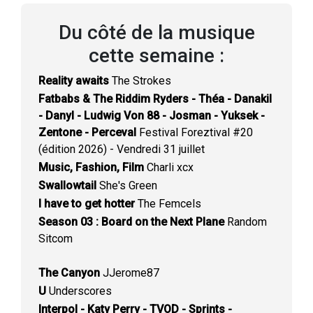
Du côté de la musique
cette semaine :
Reality awaits
The Strokes
Fatbabs & The Riddim Ryders - Théa - Danakil
- Danyl - Ludwig Von 88 - Josman - Yuksek -
Zentone - Perceval
Festival Foreztival #20
(édition 2026) - Vendredi 31 juillet
Music, Fashion, Film
Charli xcx
Swallowtail
She's Green
I have to get hotter
The Femcels
Season 03 : Board on the Next Plane
Random
Sitcom
The Canyon
JJerome87
U
Underscores
Interpol - Katy Perry - TVOD - Sprints -