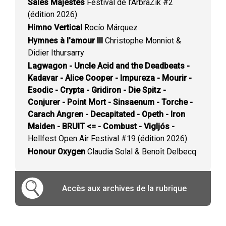
Sales Majestés
Festival de l'ArbraZik #2
(édition 2026)
Himno Vertical
Rocío Márquez
Hymnes à l'amour III
Christophe Monniot &
Didier Ithursarry
Lagwagon - Uncle Acid and the Deadbeats -
Kadavar - Alice Cooper - Impureza - Mourir -
Esodic - Crypta - Gridiron - Die Spitz -
Conjurer - Point Mort - Sinsaenum - Torche -
Carach Angren - Decapitated - Opeth - Iron
Maiden - BRUIT <= - Combust - Vigljós -
Hellfest Open Air Festival #19 (édition 2026)
Honour Oxygen
Claudia Solal & Benoît Delbecq
Accès aux archives de la rubrique