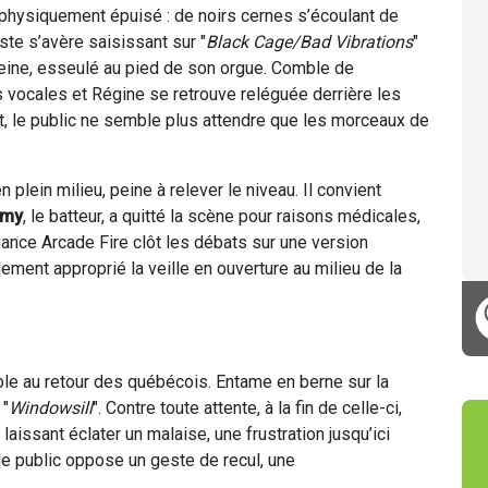
 physiquement épuisé : de noirs cernes s’écoulant de
ste s’avère saisissant sur "
Black Cage/Bad Vibrations
"
 peine, esseulé au pied de son orgue. Comble de
s vocales et Régine se retrouve reléguée derrière les
nt, le public ne semble plus attendre que les morceaux de
n plein milieu, peine à relever le niveau. Il convient
émy
, le batteur, a quitté la scène pour raisons médicales,
iance Arcade Fire clôt les débats sur une version
lement approprié la veille en ouverture au milieu de la
ble au retour des québécois. Entame en berne sur la
 "
Windowsill
". Contre toute attente, à la fin de celle-ci,
laissant éclater un malaise, une frustration jusqu’ici
 le public oppose un geste de recul, une