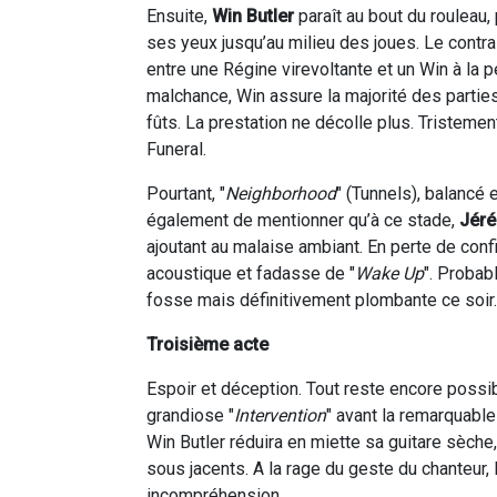
Ensuite,
Win Butler
paraît au bout du rouleau,
ses yeux jusqu’au milieu des joues. Le contra
entre une Régine virevoltante et un Win à la
malchance, Win assure la majorité des partie
fûts. La prestation ne décolle plus. Tristeme
Funeral.
Pourtant, "
Neighborhood
" (Tunnels), balancé e
également de mentionner qu’à ce stade,
Jér
ajoutant au malaise ambiant. En perte de conf
acoustique et fadasse de "
Wake Up
". Probab
fosse mais définitivement plombante ce soir.
Troisième acte
Espoir et déception. Tout reste encore possi
grandiose "
Intervention
" avant la remarquable
Win Butler réduira en miette sa guitare sèche, 
sous jacents. A la rage du geste du chanteur,
incompréhension …