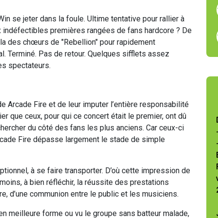
 Win se jeter dans la foule. Ultime tentative pour rallier à
x indéfectibles premières rangées de fans hardcore ? De
ella des chœurs de "Rebellion" pour rapidement
al. Terminé. Pas de retour. Quelques sifflets assez
es spectateurs.
 de Arcade Fire et de leur imputer l’entière responsabilité
rier que ceux, pour qui ce concert était le premier, ont dû
chercher du côté des fans les plus anciens. Car ceux-ci
’Arcade Fire dépasse largement le stade de simple
tionnel, à se faire transporter. D’où cette impression de
oins, à bien réfléchir, la réussite des prestations
ère, d’une communion entre le public et les musiciens.
en meilleure forme ou vu le groupe sans batteur malade,