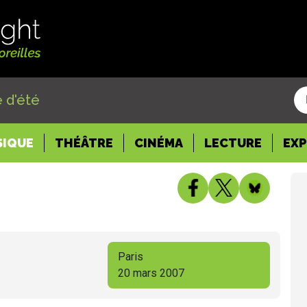
 d'été
SIQUE
THÉÂTRE
CINÉMA
LECTURE
EX
Paris
20 mars 2007