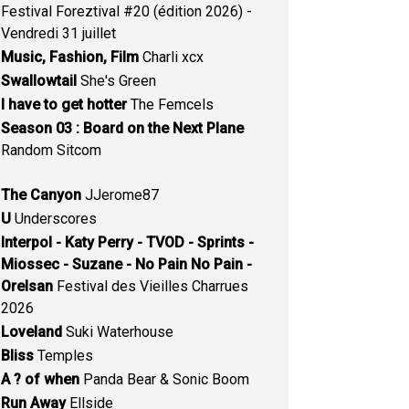
Festival Foreztival #20 (édition 2026) -
Vendredi 31 juillet
Music, Fashion, Film
Charli xcx
Swallowtail
She's Green
I have to get hotter
The Femcels
Season 03 : Board on the Next Plane
Random Sitcom
The Canyon
JJerome87
U
Underscores
Interpol - Katy Perry - TVOD - Sprints -
Miossec - Suzane - No Pain No Pain -
Orelsan
Festival des Vieilles Charrues
2026
Loveland
Suki Waterhouse
Bliss
Temples
A ? of when
Panda Bear & Sonic Boom
Run Away
Ellside