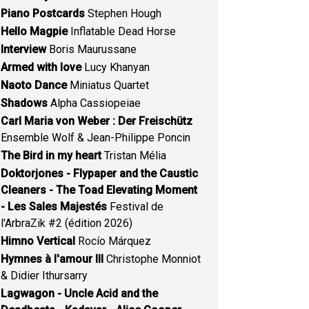
Piano Postcards
Stephen Hough
Hello Magpie
Inflatable Dead Horse
Interview
Boris Maurussane
Armed with love
Lucy Khanyan
Naoto Dance
Miniatus Quartet
Shadows
Alpha Cassiopeiae
Carl Maria von Weber : Der Freischütz
Ensemble Wolf & Jean-Philippe Poncin
The Bird in my heart
Tristan Mélia
Doktorjones - Flypaper and the Caustic
Cleaners - The Toad Elevating Moment
- Les Sales Majestés
Festival de
l'ArbraZik #2 (édition 2026)
Himno Vertical
Rocío Márquez
Hymnes à l'amour III
Christophe Monniot
& Didier Ithursarry
Lagwagon - Uncle Acid and the