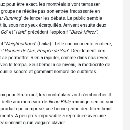
x pour être exact, les montréalais vont terrasser
e groupe ne réédite pas son entrée fracassante en
ar Running
" de lancer les débats. Le public semble
st là, sous nos yeux écarquillés. Arrivent ensuite deux
 Go
" et "
Haiti
" précédant l’explosif "
Black Mirror"
.
t "
Neighborhood
" (Laika) . Telle une innocente écolière,
e "
Poupée de Cire, Poupée de Son
". Décidément, ces
t se permettre. Rien à rajouter, comme dans nos rêves
 avec le temps. Seul bémol à ce niveau, la médiocrité de
bouillie sonore et gommant nombre de subtilités.
x pour être exact, les montréalais vont s’embourber. Il
art belle aux morceaux de
Neon Bible
n’arrange rien ce soir.
 produit que composé, une bonne partie des titres tirant
gements. A peu près impossible à reproduire avec une
ssionnant qu’un vulgaire clavier.