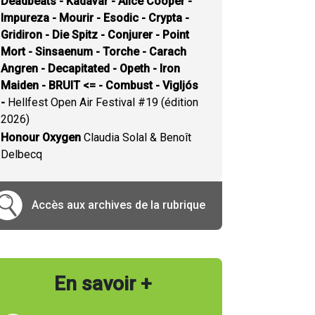
Deadbeats - Kadavar - Alice Cooper -
Impureza - Mourir - Esodic - Crypta -
Gridiron - Die Spitz - Conjurer - Point
Mort - Sinsaenum - Torche - Carach
Angren - Decapitated - Opeth - Iron
Maiden - BRUIT <= - Combust - Vigljós
-
Hellfest Open Air Festival #19 (édition
2026)
Honour Oxygen
Claudia Solal & Benoît
Delbecq
Accès aux archives de la rubrique
En savoir +