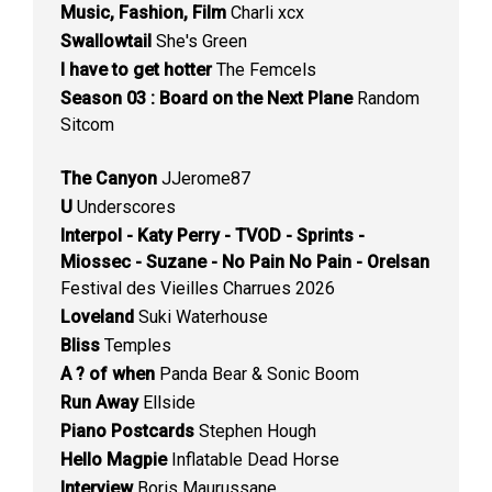
Music, Fashion, Film
Charli xcx
Swallowtail
She's Green
I have to get hotter
The Femcels
Season 03 : Board on the Next Plane
Random
Sitcom
The Canyon
JJerome87
U
Underscores
Interpol - Katy Perry - TVOD - Sprints -
Miossec - Suzane - No Pain No Pain - Orelsan
Festival des Vieilles Charrues 2026
Loveland
Suki Waterhouse
Bliss
Temples
A ? of when
Panda Bear & Sonic Boom
Run Away
Ellside
Piano Postcards
Stephen Hough
Hello Magpie
Inflatable Dead Horse
Interview
Boris Maurussane