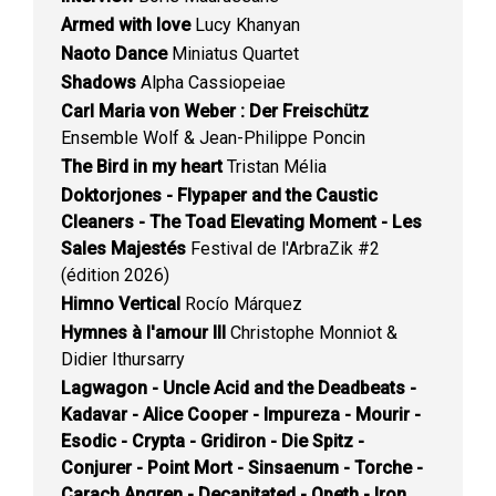
Armed with love
Lucy Khanyan
Naoto Dance
Miniatus Quartet
Shadows
Alpha Cassiopeiae
Carl Maria von Weber : Der Freischütz
Ensemble Wolf & Jean-Philippe Poncin
The Bird in my heart
Tristan Mélia
Doktorjones - Flypaper and the Caustic
Cleaners - The Toad Elevating Moment - Les
Sales Majestés
Festival de l'ArbraZik #2
(édition 2026)
Himno Vertical
Rocío Márquez
Hymnes à l'amour III
Christophe Monniot &
Didier Ithursarry
Lagwagon - Uncle Acid and the Deadbeats -
Kadavar - Alice Cooper - Impureza - Mourir -
Esodic - Crypta - Gridiron - Die Spitz -
Conjurer - Point Mort - Sinsaenum - Torche -
Carach Angren - Decapitated - Opeth - Iron