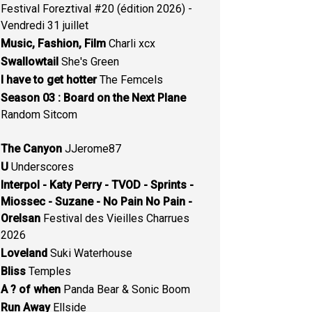
Festival Foreztival #20 (édition 2026) -
Vendredi 31 juillet
Music, Fashion, Film
Charli xcx
Swallowtail
She's Green
I have to get hotter
The Femcels
Season 03 : Board on the Next Plane
Random Sitcom
The Canyon
JJerome87
U
Underscores
Interpol - Katy Perry - TVOD - Sprints -
Miossec - Suzane - No Pain No Pain -
Orelsan
Festival des Vieilles Charrues
2026
Loveland
Suki Waterhouse
Bliss
Temples
A ? of when
Panda Bear & Sonic Boom
Run Away
Ellside