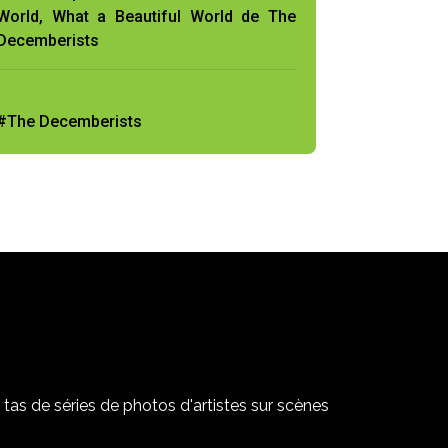
World, What a Beautiful World de The
Decemberists
#The Decemberists
tas de séries de photos d'artistes sur scènes