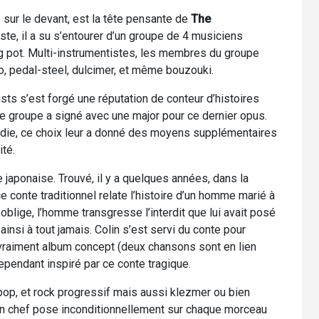
sur le devant, est la tête pensante de
The
riste, il a su s’entourer d’un groupe de 4 musiciens
ng pot. Multi-instrumentistes, les membres du groupe
o, pedal-steel, dulcimer, et même bouzouki.
sts s’est forgé une réputation de conteur d’histoires
le groupe a signé avec une major pour ce dernier opus.
indie, ce choix leur a donné des moyens supplémentaires
ité.
 japonaise. Trouvé, il y a quelques années, dans la
ce conte traditionnel relate l’histoire d’un homme marié à
lige, l’homme transgresse l’interdit que lui avait posé
insi à tout jamais. Colin s’est servi du conte pour
vraiment album concept (deux chansons sont en lien
cependant inspiré par ce conte tragique.
op, et rock progressif mais aussi klezmer ou bien
 en chef pose inconditionnellement sur chaque morceau