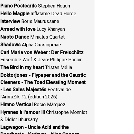
Piano Postcards
Stephen Hough
Hello Magpie
Inflatable Dead Horse
Interview
Boris Maurussane
Armed with love
Lucy Khanyan
Naoto Dance
Miniatus Quartet
Shadows
Alpha Cassiopeiae
Carl Maria von Weber : Der Freischütz
Ensemble Wolf & Jean-Philippe Poncin
The Bird in my heart
Tristan Mélia
Doktorjones - Flypaper and the Caustic
Cleaners - The Toad Elevating Moment
- Les Sales Majestés
Festival de
l'ArbraZik #2 (édition 2026)
Himno Vertical
Rocío Márquez
Hymnes à l'amour III
Christophe Monniot
& Didier Ithursarry
Lagwagon - Uncle Acid and the