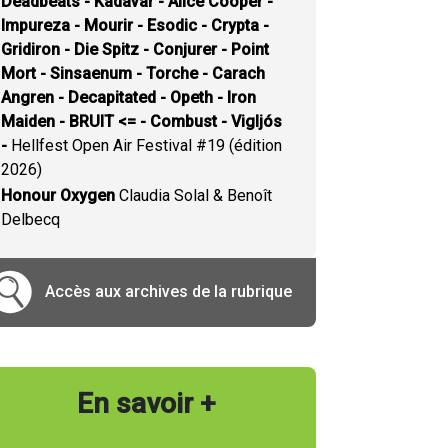
Deadbeats - Kadavar - Alice Cooper -
Impureza - Mourir - Esodic - Crypta -
Gridiron - Die Spitz - Conjurer - Point
Mort - Sinsaenum - Torche - Carach
Angren - Decapitated - Opeth - Iron
Maiden - BRUIT <= - Combust - Vigljós
-
Hellfest Open Air Festival #19 (édition
2026)
Honour Oxygen
Claudia Solal & Benoît
Delbecq
Accès aux archives de la rubrique
En savoir +