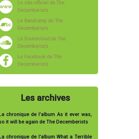
Le site officiel de The
Decemberists
Le Bandcamp de The
Decemberists
Le Soundcloud de The
Decemberists
Le Facebook de The
Decemberists
Les archives
La chronique de l'album As it ever was,
so it will be again de The Decemberists
La chronique de l'album What a Terrible