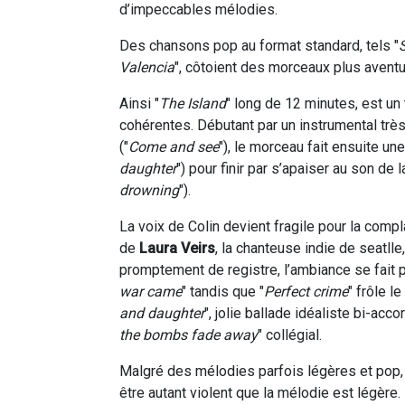
d’impeccables mélodies.
Des chansons pop au format standard, tels "
Valencia
", côtoient des morceaux plus aventu
Ainsi "
The Island
" long de 12 minutes, est un
cohérentes. Débutant par un instrumental trè
("
Come and see
"), le morceau fait ensuite une
daughter
") pour finir par s’apaiser au son de 
drowning
").
La voix de Colin devient fragile pour la compl
de
Laura Veirs
, la chanteuse indie de seatlle,
promptement de registre, l’ambiance se fait p
war came
" tandis que "
Perfect crime
" frôle l
and daughter
", jolie ballade idéaliste bi-acc
the bombs fade away
" collégial.
Malgré des mélodies parfois légères et pop, l
être autant violent que la mélodie est légère. 