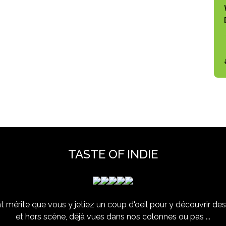
TASTE OF INDIE
 mérite que vous y jetiez un coup d'oeil pour y découvrir des 
et hors scène, déjà vues dans nos colonnes ou pas ...