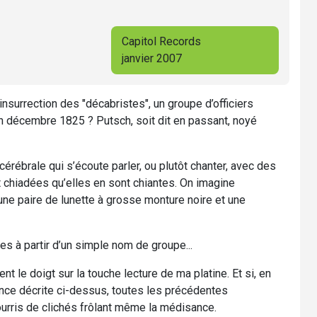
Capitol Records
janvier 2007
insurrection des "décabristes", un groupe d’officiers
en décembre 1825 ? Putsch, soit dit en passant, noyé
érébrale qui s’écoute parler, ou plutôt chanter, avec des
 chiadées qu’elles en sont chiantes. On imagine
ne paire de lunette à grosse monture noire et une
s à partir d’un simple nom de groupe...
t le doigt sur la touche lecture de ma platine. Et si, en
ence décrite ci-dessus, toutes les précédentes
urris de clichés frôlant même la médisance.