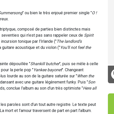
Summersong
" ou bien le très enjoué premier single "
O !
reux.
 triptyque, composé de parties bien distinctes mais
s seventies qui n’est pas sans rappeler ceux de
Spirit
 incursion tonique par l’Irlande ("
The landlord’s
la guitare acoustique et du violon ("
You’ll not feel the
ainte dépouillée "
Shankill butcher
", puis se mêle à celle
 pour la perle pop "
Yankee bayonet
". Changeant
lus lourde au son de la guitare saturée sur "
When the
e dansant avec une guitare légèrement funky. Puis "
Son
ords, conclue l’album au son d’un très optimiste "
Here all
es paroles sont d’un tout autre registre. Le texte peut
La mort et l’amour traversent de part en part l’album.