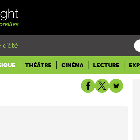
 d'été
SIQUE
THÉÂTRE
CINÉMA
LECTURE
EX