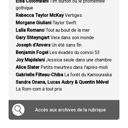
Elsa Colombani
Tim Burton ou le prométhée
gothique
Rebecca Taylor McKay
Vertiges
Morgane Giuliani
Taylor Swift
Lalla Romano
Tout au bout de la mer
Gary Shteyngart
Vera dans son monde
Joseph d'Anvers
Un été sans fin
Benjamin Fogel
Les évadés du convoi 53
Joy Majdalani
Jessica seule dans une chambre
Alice Slater
Petits meurtres dans l'après-midi
Gabrielle Filteau-Chiba
La forêt du Kamouraska
Sandra Onana, Lucas Aubry & Quentin Mével
La Rom-com à tout prix
Accès aux archives de la rubrique