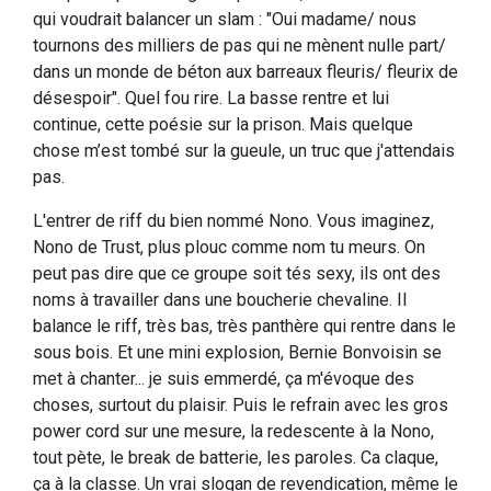
qui voudrait balancer un slam : "Oui madame/ nous
tournons des milliers de pas qui ne mènent nulle part/
dans un monde de béton aux barreaux fleuris/ fleurix de
désespoir". Quel fou rire. La basse rentre et lui
continue, cette poésie sur la prison. Mais quelque
chose m’est tombé sur la gueule, un truc que j'attendais
pas.
L'entrer de riff du bien nommé Nono. Vous imaginez,
Nono de Trust, plus plouc comme nom tu meurs. On
peut pas dire que ce groupe soit tés sexy, ils ont des
noms à travailler dans une boucherie chevaline. Il
balance le riff, très bas, très panthère qui rentre dans le
sous bois. Et une mini explosion, Bernie Bonvoisin se
met à chanter... je suis emmerdé, ça m'évoque des
choses, surtout du plaisir. Puis le refrain avec les gros
power cord sur une mesure, la redescente à la Nono,
tout pète, le break de batterie, les paroles. Ca claque,
ça à la classe. Un vrai slogan de revendication, même le