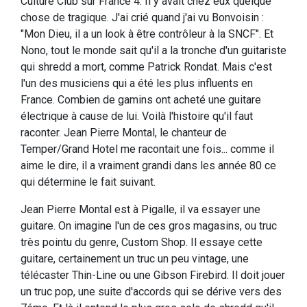
Culture Club sur France 4. Il y avait chez eux quelque
chose de tragique. J'ai crié quand j'ai vu Bonvoisin :
"Mon Dieu, il a un look à être contrôleur à la SNCF". Et
Nono, tout le monde sait qu'il a la tronche d'un guitariste
qui shredd a mort, comme Patrick Rondat. Mais c'est
l'un des musiciens qui a été les plus influents en
France. Combien de gamins ont acheté une guitare
électrique à cause de lui. Voilà l'histoire qu'il faut
raconter. Jean Pierre Montal, le chanteur de
Temper/Grand Hotel me racontait une fois... comme il
aime le dire, il a vraiment grandi dans les année 80 ce
qui détermine le fait suivant.
Jean Pierre Montal est à Pigalle, il va essayer une
guitare. On imagine l'un de ces gros magasins, ou truc
très pointu du genre, Custom Shop. Il essaye cette
guitare, certainement un truc un peu vintage, une
télécaster Thin-Line ou une Gibson Firebird. Il doit jouer
un truc pop, une suite d'accords qui se dérive vers des