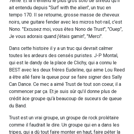
7éme. Et là il entend le plus gros solo de shredd qu'il
ait entendu depuis "Surf with the alien", un truc en
tempo 170. Il se retourne, grosse masse de cheveux
noirs, une guitare fender avec les micros hot-rail, c'est
Nono. "Excusez moi, vous êtes Nono de Trust", "Ouep",
Je vous adorais quand j'étais gamin", "Merci".
Dans cette histoire il y a un truc qui devrait calmer
toutes les ardeurs des censés puristes. J-P Montal,
qui est le dandy de la place de Clichy, qui a connu le
BEST avec les deux frères Eudeline, qui aime Lou Reed
a être allé faire la queue pour se faire signer des Sally
Can Dance. Ce mec a aimé Trust de tout son coeur, il a
commencer par ça. Et je suis sûr qu'il donne plus de
crédit àce groupe qu’à beaucoup de suceurs de queue
du Band.
Trust est un vrai groupe, un groupe de rock prolétaire
comme il faudrait le dire. Un groupe qui en a dans les
tripes, qui a dû tout faire monter en haut, faire péter la