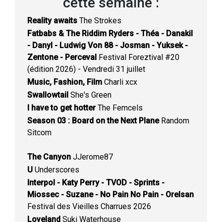
cette semaine :
Reality awaits
The Strokes
Fatbabs & The Riddim Ryders - Théa - Danakil
- Danyl - Ludwig Von 88 - Josman - Yuksek -
Zentone - Perceval
Festival Foreztival #20
(édition 2026) - Vendredi 31 juillet
Music, Fashion, Film
Charli xcx
Swallowtail
She's Green
I have to get hotter
The Femcels
Season 03 : Board on the Next Plane
Random
Sitcom
The Canyon
JJerome87
U
Underscores
Interpol - Katy Perry - TVOD - Sprints -
Miossec - Suzane - No Pain No Pain - Orelsan
Festival des Vieilles Charrues 2026
Loveland
Suki Waterhouse