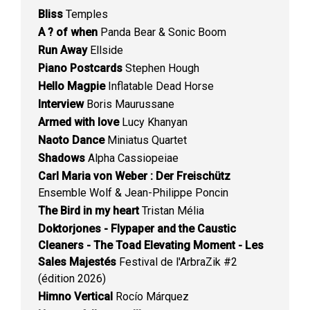
Bliss
Temples
A ? of when
Panda Bear & Sonic Boom
Run Away
Ellside
Piano Postcards
Stephen Hough
Hello Magpie
Inflatable Dead Horse
Interview
Boris Maurussane
Armed with love
Lucy Khanyan
Naoto Dance
Miniatus Quartet
Shadows
Alpha Cassiopeiae
Carl Maria von Weber : Der Freischütz
Ensemble Wolf & Jean-Philippe Poncin
The Bird in my heart
Tristan Mélia
Doktorjones - Flypaper and the Caustic
Cleaners - The Toad Elevating Moment - Les
Sales Majestés
Festival de l'ArbraZik #2
(édition 2026)
Himno Vertical
Rocío Márquez