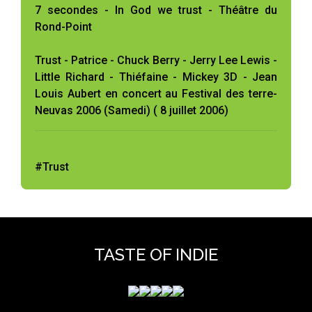
7 secondes - In God we trust - Théâtre du
Rond-Point
Trust - Patrice - Chuck Berry - Jerry Lee Lewis -
Little Richard - Thiéfaine - Mickey 3D - Jean
Louis Aubert en concert au Festival des terre-
Neuvas 2006 (Samedi) ( 8 juillet 2006)
#Trust
TASTE OF INDIE