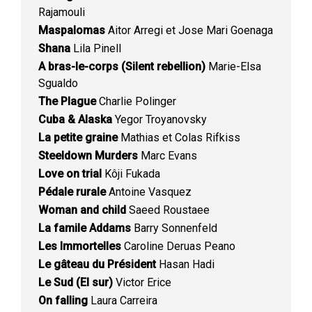
Rajamouli
Maspalomas
Aitor Arregi et Jose Mari Goenaga
Shana
Lila Pinell
A bras-le-corps (Silent rebellion)
Marie-Elsa
Sgualdo
The Plague
Charlie Polinger
Cuba & Alaska
Yegor Troyanovsky
La petite graine
Mathias et Colas Rifkiss
Steeldown Murders
Marc Evans
Love on trial
Kôji Fukada
Pédale rurale
Antoine Vasquez
Woman and child
Saeed Roustaee
La famile Addams
Barry Sonnenfeld
Les Immortelles
Caroline Deruas Peano
Le gâteau du Président
Hasan Hadi
Le Sud (El sur)
Victor Erice
On falling
Laura Carreira