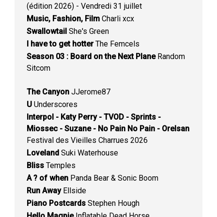
(édition 2026) - Vendredi 31 juillet
Music, Fashion, Film
Charli xcx
Swallowtail
She's Green
I have to get hotter
The Femcels
Season 03 : Board on the Next Plane
Random
Sitcom
The Canyon
JJerome87
U
Underscores
Interpol - Katy Perry - TVOD - Sprints -
Miossec - Suzane - No Pain No Pain - Orelsan
Festival des Vieilles Charrues 2026
Loveland
Suki Waterhouse
Bliss
Temples
A ? of when
Panda Bear & Sonic Boom
Run Away
Ellside
Piano Postcards
Stephen Hough
Hello Magpie
Inflatable Dead Horse