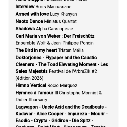
Interview
Boris Maurussane
Armed with love
Lucy Khanyan
Naoto Dance
Miniatus Quartet
Shadows
Alpha Cassiopeiae
Carl Maria von Weber : Der Freischütz
Ensemble Wolf & Jean-Philippe Poncin
The Bird in my heart
Tristan Mélia
Doktorjones - Flypaper and the Caustic
Cleaners - The Toad Elevating Moment - Les
Sales Majestés
Festival de l'ArbraZik #2
(édition 2026)
Himno Vertical
Rocío Márquez
Hymnes à l'amour III
Christophe Monniot &
Didier Ithursarry
Lagwagon - Uncle Acid and the Deadbeats -
Kadavar - Alice Cooper - Impureza - Mourir -
Esodic - Crypta - Gridiron - Die Spitz -