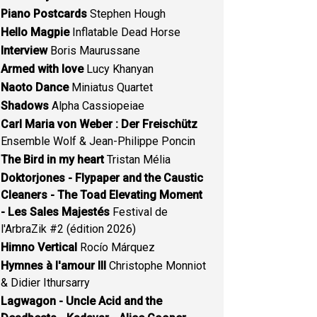
Piano Postcards
Stephen Hough
Hello Magpie
Inflatable Dead Horse
Interview
Boris Maurussane
Armed with love
Lucy Khanyan
Naoto Dance
Miniatus Quartet
Shadows
Alpha Cassiopeiae
Carl Maria von Weber : Der Freischütz
Ensemble Wolf & Jean-Philippe Poncin
The Bird in my heart
Tristan Mélia
Doktorjones - Flypaper and the Caustic
Cleaners - The Toad Elevating Moment
- Les Sales Majestés
Festival de
l'ArbraZik #2 (édition 2026)
Himno Vertical
Rocío Márquez
Hymnes à l'amour III
Christophe Monniot
& Didier Ithursarry
Lagwagon - Uncle Acid and the