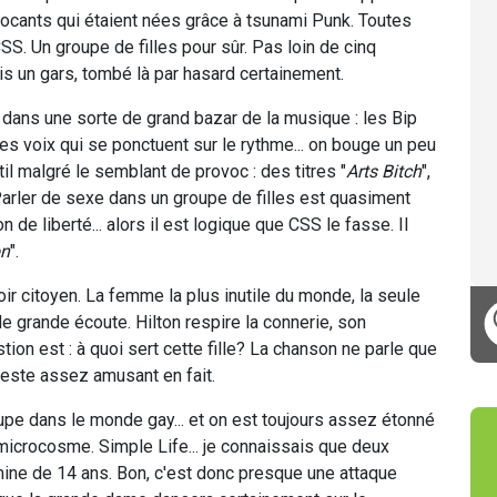
rovocants qui étaient nées grâce à tsunami Punk. Toutes
CSS. Un groupe de filles pour sûr. Pas loin de cinq
is un gars, tombé là par hasard certainement.
t dans une sorte de grand bazar de la musique : les Bip
es voix qui se ponctuent sur le rythme... on bouge un peu
til malgré le semblant de provoc : des titres "
Arts Bitch
",
. Parler de sexe dans un groupe de filles est quasiment
 de liberté... alors il est logique que CSS le fasse. Il
on
".
ir citoyen. La femme la plus inutile du monde, la seule
de grande écoute. Hilton respire la connerie, son
tion est : à quoi sert cette fille? La chanson ne parle que
. Geste assez amusant en fait.
upe dans le monde gay... et on est toujours assez étonné
microcosme. Simple Life... je connaissais que deux
mine de 14 ans. Bon, c'est donc presque une attaque