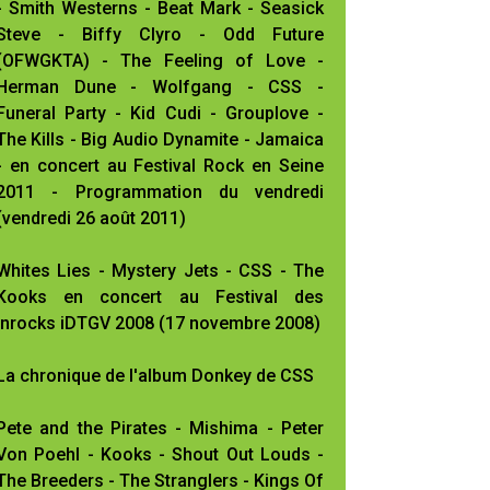
- Smith Westerns - Beat Mark - Seasick
Steve - Biffy Clyro - Odd Future
(OFWGKTA) - The Feeling of Love -
Herman Dune - Wolfgang - CSS -
Funeral Party - Kid Cudi - Grouplove -
The Kills - Big Audio Dynamite - Jamaica
- en concert au Festival Rock en Seine
2011 - Programmation du vendredi
(vendredi 26 août 2011)
Whites Lies - Mystery Jets - CSS - The
Kooks en concert au Festival des
Inrocks iDTGV 2008 (17 novembre 2008)
La chronique de l'album Donkey de CSS
Pete and the Pirates - Mishima - Peter
Von Poehl - Kooks - Shout Out Louds -
The Breeders - The Stranglers - Kings Of