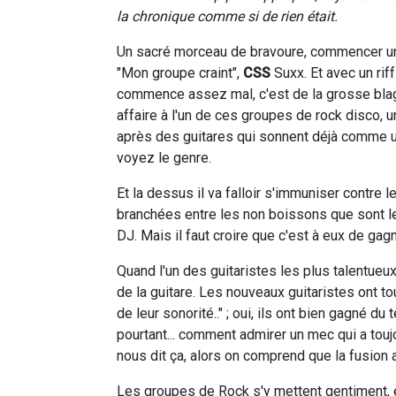
la chronique comme si de rien était.
Un sacré morceau de bravoure, commencer un
"Mon groupe craint",
CSS
Suxx. Et avec un rif
commence assez mal, c'est de la grosse blagu
affaire à l'un de ces groupes de rock disco, un
après des guitares qui sonnent déjà comme un
voyez le genre.
Et la dessus il va falloir s'immuniser contre le
branchées entre les non boissons que sont les
DJ. Mais il faut croire que c'est à eux de gagn
Quand l'un des guitaristes les plus talentueu
de la guitare. Les nouveaux guitaristes ont to
de leur sonorité.." ; oui, ils ont bien gagné d
pourtant... comment admirer un mec qui a touj
nous dit ça, alors on comprend que la fusion a
Les groupes de Rock s'y mettent gentiment, e