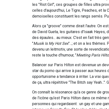
les "Riot Girl", ces groupes de filles ultra p
celles d'aujourd'hui, Le Tigre, Peaches, et la 
demoiselles constituent les rangs serrés. Pu
Alors ça "groove" comme dirait l'autre. On es
de David Gueta, les guitares d'Isaak Hayes, d
des épaules... au mieux. C'est en fait très gen
"
Musik Is My Hot Sex
"...; et on a les thèmes
devenu un leitmotiv, une sorte de revendication
reste la touche d'humour, "
Meeting Paris Hilt
Balancer sur Paris Hilton est devenue un devo
star du porno qui arrive à passer aux heures 
opportunisme a tendance à irriter. La vrai ques
de ça, ultra répétitive "The Bitch say Yeah..."
On connaît la résonance qu'a ce genre de gro
de l'icône qu'est Paris Hilton dans ce même 
personnes qui regardaient : un gay et une ga