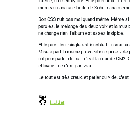
interne, un friendly fire. Et le plus drôle, c'
morceau dans une boite de Soho, sans même
Bon CSS nuit pas mal quand même. Même si 
paroles, le mélange des deux voix et la musi
ne change rien, l'album est assez insipide.
Et le pire : leur single est ignoble ! Un vrai 
Mise à part la même provocation qui ne vole p
cul pour parler de cul... c'est la cour de CM2
efficace... ce n'est pas vrai.
Le tout est très creux, et parler du vide, c'est b
L.J.Jet