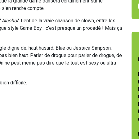
est que la grande dame dansera certainement sur le
 s'en rendre compte.
"
Alcohol
" tient de la vraie chanson de clown, entre les
que style Game Boy... c'est presque un procédé ! Mais ça
single digne de, haut hasard, Blue ou Jessica Simpson.
as bien haut. Parler de drogue pour parler de drogue, de
. On ne peut même pas dire que le tout est sexy ou ultra
ien difficile.