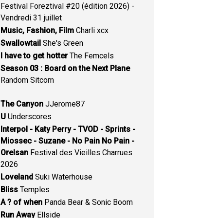
Festival Foreztival #20 (édition 2026) -
Vendredi 31 juillet
Music, Fashion, Film
Charli xcx
Swallowtail
She's Green
I have to get hotter
The Femcels
Season 03 : Board on the Next Plane
Random Sitcom
The Canyon
JJerome87
U
Underscores
Interpol - Katy Perry - TVOD - Sprints -
Miossec - Suzane - No Pain No Pain -
Orelsan
Festival des Vieilles Charrues
2026
Loveland
Suki Waterhouse
Bliss
Temples
A ? of when
Panda Bear & Sonic Boom
Run Away
Ellside