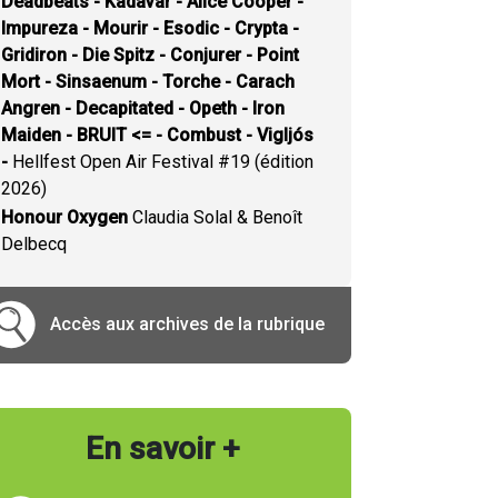
Deadbeats - Kadavar - Alice Cooper -
Impureza - Mourir - Esodic - Crypta -
Gridiron - Die Spitz - Conjurer - Point
Mort - Sinsaenum - Torche - Carach
Angren - Decapitated - Opeth - Iron
Maiden - BRUIT <= - Combust - Vigljós
-
Hellfest Open Air Festival #19 (édition
2026)
Honour Oxygen
Claudia Solal & Benoît
Delbecq
Accès aux archives de la rubrique
En savoir +