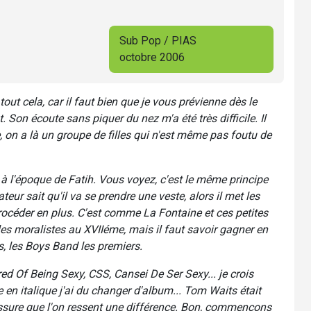
Sub Pop / PIAS
octobre 2006
ut cela, car il faut bien que je vous prévienne dès le
 Son écoute sans piquer du nez m'a été très difficile. Il
 on a là un groupe de filles qui n'est même pas foutu de
 l'époque de Fatih. Vous voyez, c'est le même principe
teur sait qu'il va se prendre une veste, alors il met les
 procéder en plus. C'est comme La Fontaine et ces petites
les moralistes au XVIIéme, mais il faut savoir gagner en
s, les Boys Band les premiers.
red Of Being Sexy, CSS, Cansei De Ser Sexy... je crois
 en italique j'ai du changer d'album... Tom Waits était
assure que l'on ressent une différence. Bon, commençons