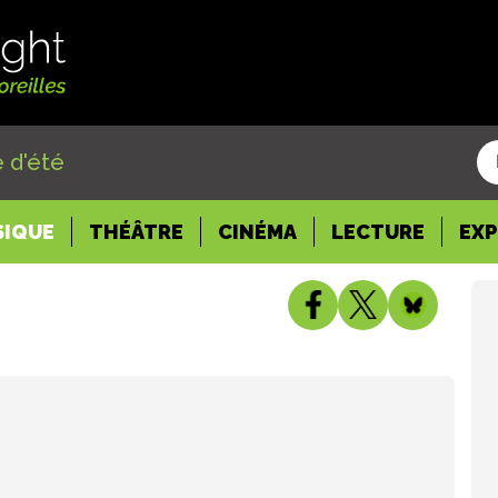
 d'été
SIQUE
THÉÂTRE
CINÉMA
LECTURE
EX