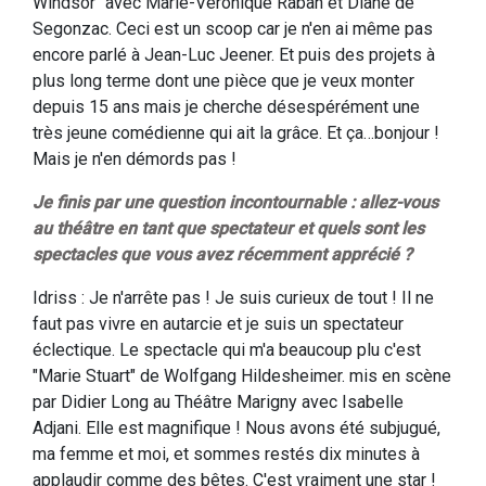
Windsor" avec Marie-Véronique Raban et Diane de
Segonzac. Ceci est un scoop car je n'en ai même pas
encore parlé à Jean-Luc Jeener. Et puis des projets à
plus long terme dont une pièce que je veux monter
depuis 15 ans mais je cherche désespérément une
très jeune comédienne qui ait la grâce. Et ça…bonjour !
Mais je n'en démords pas !
Je finis par une question incontournable : allez-vous
au théâtre en tant que spectateur et quels sont les
spectacles que vous avez récemment apprécié ?
Idriss : Je n'arrête pas ! Je suis curieux de tout ! Il ne
faut pas vivre en autarcie et je suis un spectateur
éclectique. Le spectacle qui m'a beaucoup plu c'est
"Marie Stuart" de Wolfgang Hildesheimer. mis en scène
par Didier Long au Théâtre Marigny avec Isabelle
Adjani. Elle est magnifique ! Nous avons été subjugué,
ma femme et moi, et sommes restés dix minutes à
applaudir comme des bêtes. C'est vraiment une star !