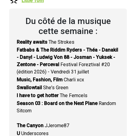
Little Tom
Du côté de la musique
cette semaine :
Reality awaits
The Strokes
Fatbabs & The Riddim Ryders - Théa - Danakil
- Danyl - Ludwig Von 88 - Josman - Yuksek -
Zentone - Perceval
Festival Foreztival #20
(édition 2026) - Vendredi 31 juillet
Music, Fashion, Film
Charli xcx
Swallowtail
She's Green
I have to get hotter
The Femcels
Season 03 : Board on the Next Plane
Random
Sitcom
The Canyon
JJerome87
U
Underscores