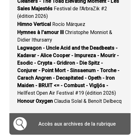
Cleaners - The Toad Elevating Moment - Les
Sales Majestés
Festival de l'ArbraZik #2
(édition 2026)
Himno Vertical
Rocío Márquez
Hymnes à l'amour III
Christophe Monniot &
Didier Ithursarry
Lagwagon - Uncle Acid and the Deadbeats -
Kadavar - Alice Cooper - Impureza - Mourir -
Esodic - Crypta - Gridiron - Die Spitz -
Conjurer - Point Mort - Sinsaenum - Torche -
Carach Angren - Decapitated - Opeth - Iron
Maiden - BRUIT <= - Combust - Vigljós -
Hellfest Open Air Festival #19 (édition 2026)
Honour Oxygen
Claudia Solal & Benoît Delbecq
Accès aux archives de la rubrique