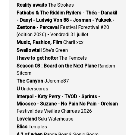
Reality awaits
The Strokes
Fatbabs & The Riddim Ryders - Théa - Danakil
- Danyl - Ludwig Von 88 - Josman - Yuksek -
Zentone - Perceval
Festival Foreztival #20
(édition 2026) - Vendredi 31 juillet
Music, Fashion, Film
Charli xcx
Swallowtail
She's Green
I have to get hotter
The Femcels
Season 03 : Board on the Next Plane
Random
Sitcom
The Canyon
JJerome87
U
Underscores
Interpol - Katy Perry - TVOD - Sprints -
Miossec - Suzane - No Pain No Pain - Orelsan
Festival des Vieilles Charrues 2026
Loveland
Suki Waterhouse
Bliss
Temples
A ? of when
Panda Bear & Sonic Boom