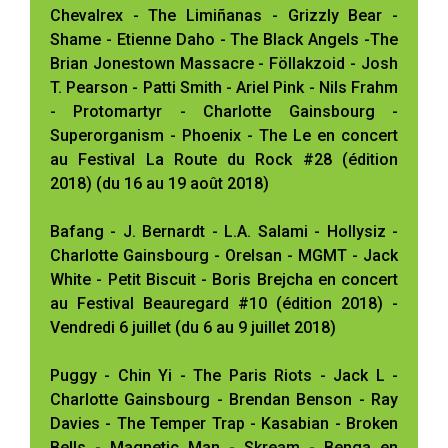
Chevalrex - The Limiñanas - Grizzly Bear -
Shame - Etienne Daho - The Black Angels -The
Brian Jonestown Massacre - Föllakzoid - Josh
T. Pearson - Patti Smith - Ariel Pink - Nils Frahm
- Protomartyr - Charlotte Gainsbourg -
Superorganism - Phoenix - The Le en concert
au Festival La Route du Rock #28 (édition
2018) (du 16 au 19 août 2018)
Bafang - J. Bernardt - L.A. Salami - Hollysiz -
Charlotte Gainsbourg - Orelsan - MGMT - Jack
White - Petit Biscuit - Boris Brejcha en concert
au Festival Beauregard #10 (édition 2018) -
Vendredi 6 juillet (du 6 au 9 juillet 2018)
Puggy - Chin Yi - The Paris Riots - Jack L -
Charlotte Gainsbourg - Brendan Benson - Ray
Davies - The Temper Trap - Kasabian - Broken
Bells - Magnetic Man - Skream - Benga en