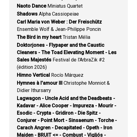
Naoto Dance
Miniatus Quartet
Shadows
Alpha Cassiopeiae
Carl Maria von Weber : Der Freischütz
Ensemble Wolf & Jean-Philippe Poncin
The Bird in my heart
Tristan Mélia
Doktorjones - Flypaper and the Caustic
Cleaners - The Toad Elevating Moment - Les
Sales Majestés
Festival de l'ArbraZik #2
(édition 2026)
Himno Vertical
Rocío Márquez
Hymnes à l'amour III
Christophe Monniot &
Didier Ithursarry
Lagwagon - Uncle Acid and the Deadbeats -
Kadavar - Alice Cooper - Impureza - Mourir -
Esodic - Crypta - Gridiron - Die Spitz -
Conjurer - Point Mort - Sinsaenum - Torche -
Carach Angren - Decapitated - Opeth - Iron
Maiden - BRUIT <= - Combust - Vigljós -