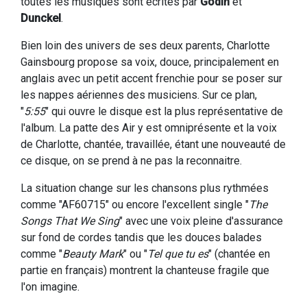
toutes les musiques sont écrites par
Godin
et
Dunckel
.
Bien loin des univers de ses deux parents, Charlotte
Gainsbourg propose sa voix, douce, principalement en
anglais avec un petit accent frenchie pour se poser sur
les nappes aériennes des musiciens. Sur ce plan,
"
5:55
" qui ouvre le disque est la plus représentative de
l'album. La patte des Air y est omniprésente et la voix
de Charlotte, chantée, travaillée, étant une nouveauté de
ce disque, on se prend à ne pas la reconnaitre.
La situation change sur les chansons plus rythmées
comme "AF60715" ou encore l'excellent single "
The
Songs That We Sing
" avec une voix pleine d'assurance
sur fond de cordes tandis que les douces balades
comme "
Beauty Mark
" ou "
Tel que tu es
" (chantée en
partie en français) montrent la chanteuse fragile que
l'on imagine.