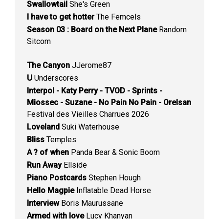
Swallowtail
She's Green
I have to get hotter
The Femcels
Season 03 : Board on the Next Plane
Random
Sitcom
The Canyon
JJerome87
U
Underscores
Interpol - Katy Perry - TVOD - Sprints -
Miossec - Suzane - No Pain No Pain - Orelsan
Festival des Vieilles Charrues 2026
Loveland
Suki Waterhouse
Bliss
Temples
A ? of when
Panda Bear & Sonic Boom
Run Away
Ellside
Piano Postcards
Stephen Hough
Hello Magpie
Inflatable Dead Horse
Interview
Boris Maurussane
Armed with love
Lucy Khanyan