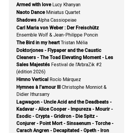
Armed with love
Lucy Khanyan
Naoto Dance
Miniatus Quartet
Shadows
Alpha Cassiopeiae
Carl Maria von Weber : Der Freischütz
Ensemble Wolf & Jean-Philippe Poncin
The Bird in my heart
Tristan Mélia
Doktorjones - Flypaper and the Caustic
Cleaners - The Toad Elevating Moment - Les
Sales Majestés
Festival de l'ArbraZik #2
(édition 2026)
Himno Vertical
Rocío Márquez
Hymnes à l'amour III
Christophe Monniot &
Didier Ithursarry
Lagwagon - Uncle Acid and the Deadbeats -
Kadavar - Alice Cooper - Impureza - Mourir -
Esodic - Crypta - Gridiron - Die Spitz -
Conjurer - Point Mort - Sinsaenum - Torche -
Carach Angren - Decapitated - Opeth - Iron