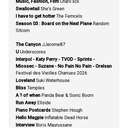
Music, Fashion, Film
Charli xcx
Swallowtail
She's Green
I have to get hotter
The Femcels
Season 03 : Board on the Next Plane
Random
Sitcom
The Canyon
JJerome87
U
Underscores
Interpol - Katy Perry - TVOD - Sprints -
Miossec - Suzane - No Pain No Pain - Orelsan
Festival des Vieilles Charrues 2026
Loveland
Suki Waterhouse
Bliss
Temples
A ? of when
Panda Bear & Sonic Boom
Run Away
Ellside
Piano Postcards
Stephen Hough
Hello Magpie
Inflatable Dead Horse
Interview
Boris Maurussane