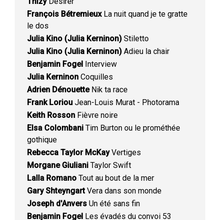
Thizy
Désirer
François Bétremieux
La nuit quand je te gratte
le dos
Julia Kino (Julia Kerninon)
Stiletto
Julia Kino (Julia Kerninon)
Adieu la chair
Benjamin Fogel
Interview
Julia Kerninon
Coquilles
Adrien Dénouette
Nik ta race
Frank Loriou
Jean-Louis Murat - Photorama
Keith Rosson
Fièvre noire
Elsa Colombani
Tim Burton ou le prométhée
gothique
Rebecca Taylor McKay
Vertiges
Morgane Giuliani
Taylor Swift
Lalla Romano
Tout au bout de la mer
Gary Shteyngart
Vera dans son monde
Joseph d'Anvers
Un été sans fin
Benjamin Fogel
Les évadés du convoi 53