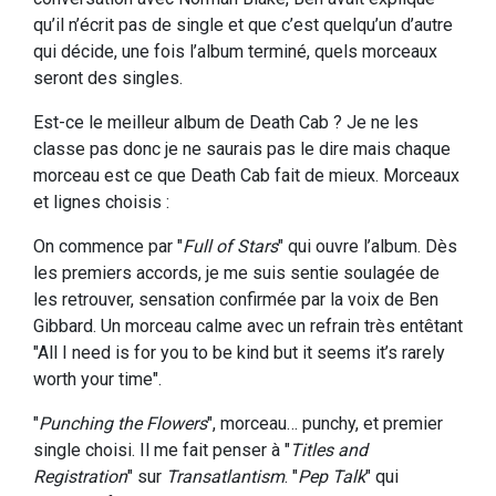
qu’il n’écrit pas de single et que c’est quelqu’un d’autre
qui décide, une fois l’album terminé, quels morceaux
seront des singles.
Est-ce le meilleur album de Death Cab ? Je ne les
classe pas donc je ne saurais pas le dire mais chaque
morceau est ce que Death Cab fait de mieux. Morceaux
et lignes choisis :
On commence par "
Full of Stars
" qui ouvre l’album. Dès
les premiers accords, je me suis sentie soulagée de
les retrouver, sensation confirmée par la voix de Ben
Gibbard. Un morceau calme avec un refrain très entêtant
"All I need is for you to be kind but it seems it’s rarely
worth your time".
"
Punching the Flowers
", morceau… punchy, et premier
single choisi. Il me fait penser à "
Titles and
Registration
" sur
Transatlantism
. "
Pep Talk
" qui