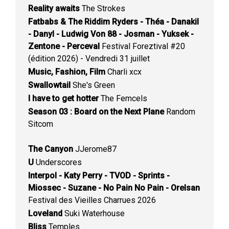
Reality awaits
The Strokes
Fatbabs & The Riddim Ryders - Théa - Danakil
- Danyl - Ludwig Von 88 - Josman - Yuksek -
Zentone - Perceval
Festival Foreztival #20
(édition 2026) - Vendredi 31 juillet
Music, Fashion, Film
Charli xcx
Swallowtail
She's Green
I have to get hotter
The Femcels
Season 03 : Board on the Next Plane
Random
Sitcom
The Canyon
JJerome87
U
Underscores
Interpol - Katy Perry - TVOD - Sprints -
Miossec - Suzane - No Pain No Pain - Orelsan
Festival des Vieilles Charrues 2026
Loveland
Suki Waterhouse
Bliss
Temples