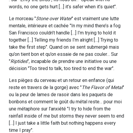
words, no one gets hurt […] it’s safer when it’s quiet".
Le morceau "
Stone over Water
" est vraiment une lutte
mentale, intérieure et cachée "In my mind there’s a fog
San Francisco couldn’t handle […] I’m trying to hold it
together […] Telling my friends I’m alright […] Trying to
take the first step". Quand on se sent submergé mais
qu’on tient bon et qu’on essaie de ne pas couler… Sur
"
Riptides
", incapable de prendre une initiative ou une
décision "Too tired to talk, too tired to end the war".
Les pièges du cerveau et un retour en enfance (qui
reste en travers de la gorge) avec "
The Flavor of Metal
"
ou la peur de lames de rasoir dans les paquets de
bonbons et comment le goût du métal reste… pour moi
une métaphore sur l’anxiété "I try to hide from the
rainfall inside of me but storms they never seem to end
[…] I just take a little faith but nothing happens every
time I pray".