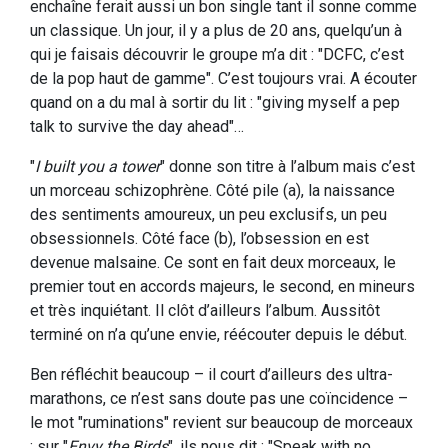
enchaîne ferait aussi un bon single tant il sonne comme
un classique. Un jour, il y a plus de 20 ans, quelqu’un à
qui je faisais découvrir le groupe m’a dit : "DCFC, c’est
de la pop haut de gamme". C’est toujours vrai. A écouter
quand on a du mal à sortir du lit : "giving myself a pep
talk to survive the day ahead"…
"
I built you a tower
" donne son titre à l’album mais c’est
un morceau schizophrène. Côté pile (a), la naissance
des sentiments amoureux, un peu exclusifs, un peu
obsessionnels. Côté face (b), l’obsession en est
devenue malsaine. Ce sont en fait deux morceaux, le
premier tout en accords majeurs, le second, en mineurs
et très inquiétant. Il clôt d’ailleurs l’album. Aussitôt
terminé on n’a qu’une envie, réécouter depuis le début.
Ben réfléchit beaucoup – il court d’ailleurs des ultra-
marathons, ce n’est sans doute pas une coïncidence –
le mot "ruminations" revient sur beaucoup de morceaux
: sur "
Envy the Birds
", ils nous dit : "Speak with no