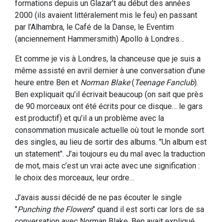
formations depuis un Glazar’t au début des années
2000 (ils avaient littéralement mis le feu) en passant
par l’Alhambra, le Café de la Danse, le Eventim
(anciennement Hammersmith) Apollo à Londres…
Et comme je vis à Londres, la chanceuse que je suis a
même assisté en avril dernier à une conversation d’une
heure entre Ben et
Norman Blake
(
Teenage Fanclub
).
Ben expliquait qu’il écrivait beaucoup (on sait que près
de 90 morceaux ont été écrits pour ce disque… le gars
est productif) et qu’il a un problème avec la
consommation musicale actuelle où tout le monde sort
des singles, au lieu de sortir des albums. "Un album est
un statement". J’ai toujours eu du mal avec la traduction
de mot, mais c’est un vrai acte avec une signification :
le choix des morceaux, leur ordre…
J’avais aussi décidé de ne pas écouter le single
"
Punching the Flowers
" quand il est sorti car lors de sa
conversation avec Norman Blake, Ben avait expliqué