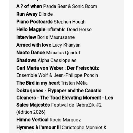
A ? of when
Panda Bear & Sonic Boom
Run Away
Ellside
Piano Postcards
Stephen Hough
Hello Magpie
Inflatable Dead Horse
Interview
Boris Maurussane
Armed with love
Lucy Khanyan
Naoto Dance
Miniatus Quartet
Shadows
Alpha Cassiopeiae
Carl Maria von Weber : Der Freischütz
Ensemble Wolf & Jean-Philippe Poncin
The Bird in my heart
Tristan Mélia
Doktorjones - Flypaper and the Caustic
Cleaners - The Toad Elevating Moment - Les
Sales Majestés
Festival de l'ArbraZik #2
(édition 2026)
Himno Vertical
Rocío Márquez
Hymnes à l'amour III
Christophe Monniot &