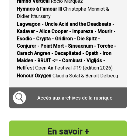
Himno Vertical
Rocío Márquez
Hymnes à l'amour III
Christophe Monniot &
Didier Ithursarry
Lagwagon - Uncle Acid and the Deadbeats -
Kadavar - Alice Cooper - Impureza - Mourir -
Esodic - Crypta - Gridiron - Die Spitz -
Conjurer - Point Mort - Sinsaenum - Torche -
Carach Angren - Decapitated - Opeth - Iron
Maiden - BRUIT <= - Combust - Vigljós -
Hellfest Open Air Festival #19 (édition 2026)
Honour Oxygen
Claudia Solal & Benoît Delbecq
Accès aux archives de la rubrique
En savoir +