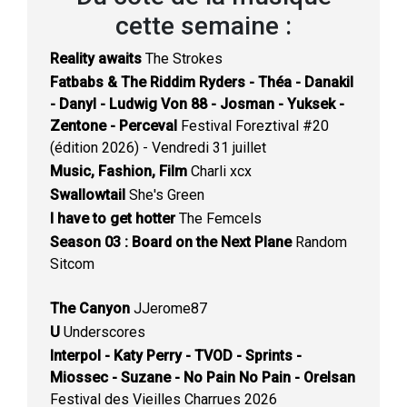
cette semaine :
Reality awaits
The Strokes
Fatbabs & The Riddim Ryders - Théa - Danakil
- Danyl - Ludwig Von 88 - Josman - Yuksek -
Zentone - Perceval
Festival Foreztival #20
(édition 2026) - Vendredi 31 juillet
Music, Fashion, Film
Charli xcx
Swallowtail
She's Green
I have to get hotter
The Femcels
Season 03 : Board on the Next Plane
Random
Sitcom
The Canyon
JJerome87
U
Underscores
Interpol - Katy Perry - TVOD - Sprints -
Miossec - Suzane - No Pain No Pain - Orelsan
Festival des Vieilles Charrues 2026