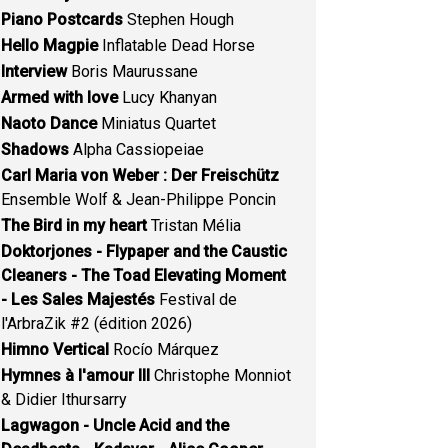
Piano Postcards
Stephen Hough
Hello Magpie
Inflatable Dead Horse
Interview
Boris Maurussane
Armed with love
Lucy Khanyan
Naoto Dance
Miniatus Quartet
Shadows
Alpha Cassiopeiae
Carl Maria von Weber : Der Freischütz
Ensemble Wolf & Jean-Philippe Poncin
The Bird in my heart
Tristan Mélia
Doktorjones - Flypaper and the Caustic
Cleaners - The Toad Elevating Moment
- Les Sales Majestés
Festival de
l'ArbraZik #2 (édition 2026)
Himno Vertical
Rocío Márquez
Hymnes à l'amour III
Christophe Monniot
& Didier Ithursarry
Lagwagon - Uncle Acid and the