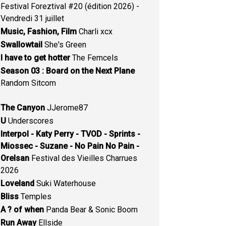
Festival Foreztival #20 (édition 2026) -
Vendredi 31 juillet
Music, Fashion, Film
Charli xcx
Swallowtail
She's Green
I have to get hotter
The Femcels
Season 03 : Board on the Next Plane
Random Sitcom
The Canyon
JJerome87
U
Underscores
Interpol - Katy Perry - TVOD - Sprints -
Miossec - Suzane - No Pain No Pain -
Orelsan
Festival des Vieilles Charrues
2026
Loveland
Suki Waterhouse
Bliss
Temples
A ? of when
Panda Bear & Sonic Boom
Run Away
Ellside