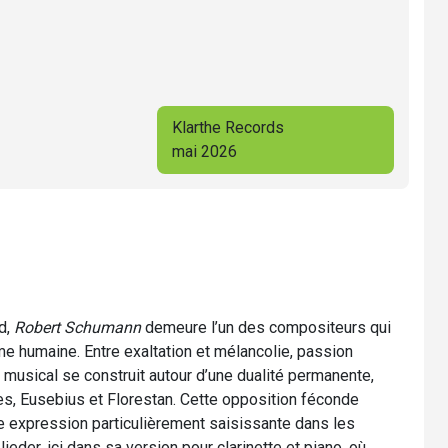
Klarthe Records
mai 2026
d,
Robert Schumann
demeure l’un des compositeurs qui
âme humaine. Entre exaltation et mélancolie, passion
 musical se construit autour d’une dualité permanente,
s, Eusebius et Florestan. Cette opposition féconde
e expression particulièrement saisissante dans les
 lieder, ici dans sa version pour clarinette et piano, où