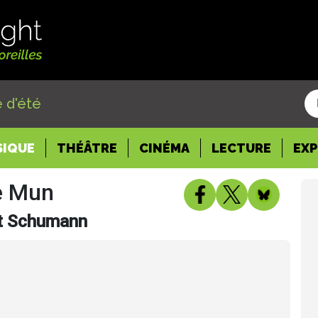
 d'été
SIQUE
THÉÂTRE
CINÉMA
LECTURE
EX
e Mun
rt Schumann