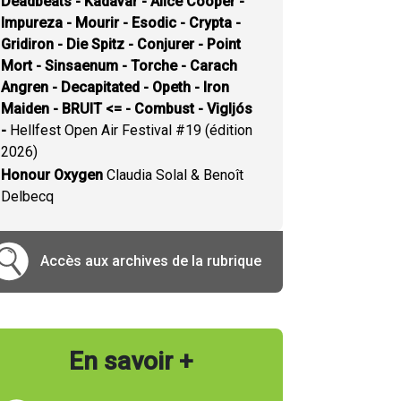
Deadbeats - Kadavar - Alice Cooper -
Impureza - Mourir - Esodic - Crypta -
Gridiron - Die Spitz - Conjurer - Point
Mort - Sinsaenum - Torche - Carach
Angren - Decapitated - Opeth - Iron
Maiden - BRUIT <= - Combust - Vigljós
-
Hellfest Open Air Festival #19 (édition
2026)
Honour Oxygen
Claudia Solal & Benoît
Delbecq
Accès aux archives de la rubrique
En savoir +