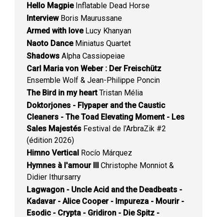
Hello Magpie
Inflatable Dead Horse
Interview
Boris Maurussane
Armed with love
Lucy Khanyan
Naoto Dance
Miniatus Quartet
Shadows
Alpha Cassiopeiae
Carl Maria von Weber : Der Freischütz
Ensemble Wolf & Jean-Philippe Poncin
The Bird in my heart
Tristan Mélia
Doktorjones - Flypaper and the Caustic
Cleaners - The Toad Elevating Moment - Les
Sales Majestés
Festival de l'ArbraZik #2
(édition 2026)
Himno Vertical
Rocío Márquez
Hymnes à l'amour III
Christophe Monniot &
Didier Ithursarry
Lagwagon - Uncle Acid and the Deadbeats -
Kadavar - Alice Cooper - Impureza - Mourir -
Esodic - Crypta - Gridiron - Die Spitz -