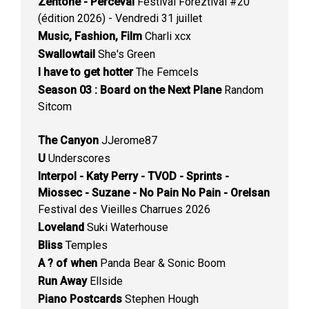
Zentone - Perceval
Festival Foreztival #20
(édition 2026) - Vendredi 31 juillet
Music, Fashion, Film
Charli xcx
Swallowtail
She's Green
I have to get hotter
The Femcels
Season 03 : Board on the Next Plane
Random
Sitcom
The Canyon
JJerome87
U
Underscores
Interpol - Katy Perry - TVOD - Sprints -
Miossec - Suzane - No Pain No Pain - Orelsan
Festival des Vieilles Charrues 2026
Loveland
Suki Waterhouse
Bliss
Temples
A ? of when
Panda Bear & Sonic Boom
Run Away
Ellside
Piano Postcards
Stephen Hough